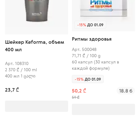
-15%
ДО 01.09
Ритмы здоровья
Шейкер Keforma, объем
400 мл
Арт. 500048
71,71 ₾ / 100 g
60 капсул (30 капсул в
Арт. 108310
каждой формуле)
2 370 ₾ / 100 ml
400 мл 1 ცალი
-15%
ДО 01.09
23,7 ₾
50,2 ₾
18.8 б
59 ₾