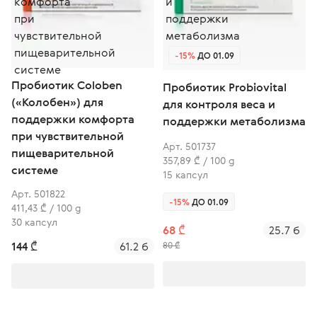
-15%
ДО 01.09
Пробиотик Coloben
Пробиотик Probiovital
(«Колобен») для
для контроля веса и
поддержки комфорта
поддержки метаболизма
при чувствительной
Арт. 501737
пищеварительной
357,89 ₾ / 100 g
системе
15 капсул
Арт. 501822
-15%
ДО 01.09
411,43 ₾ / 100 g
30 капсул
68 ₾
25.7 б
144 ₾
61.2 б
80 ₾