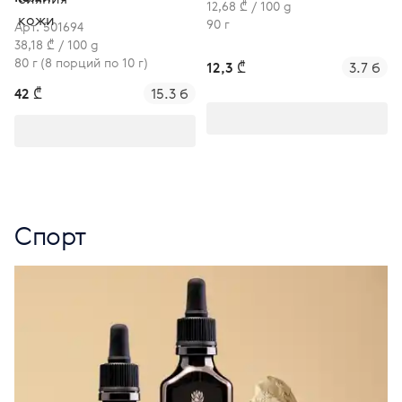
12,68 ₾ / 100 g
90 г
Арт. 501694
38,18 ₾ / 100 g
80 г (8 порций по 10 г)
12,3 ₾
3.7 б
42 ₾
15.3 б
Спорт