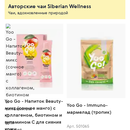
Авторские чаи Siberian Wellness
Чаи, вдохновленные природой
Yoo Gо - Напиток Beauty-
Yoo Gо - Immuno-
микс (сочное манго) с
мармелад (тропик)
коллагеном, биотином и
витамином С для сияния
Арт. 501065
кожи