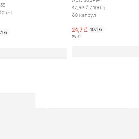
Арт. 500914
535
42,59 ₾ / 100 g
100 ml
60 капсул
24,7 ₾
10.1 б
.1 б
29 ₾