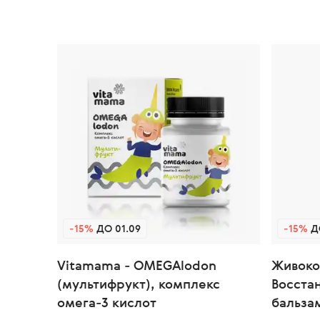
-15%
ДО 01.09
-15%
ДО
Vitamama - OMEGAlodon
Живоко
(мультифрукт), комплекс
Восста
омега-3 кислот
бальза