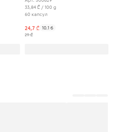
Арт. 500629
33,84 ₾ / 100 g
60 капсул
24,7 ₾
10.1 б
29 ₾