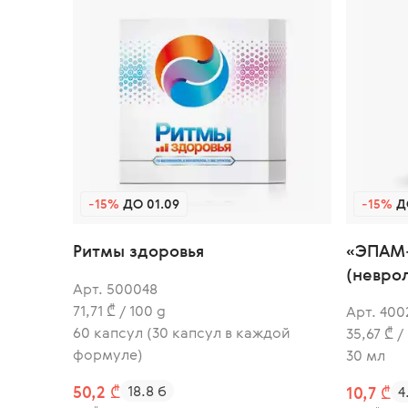
-15%
ДО 01.09
-15%
ДО
«ЭПАМ-
Ритмы здоровья
(невро
Арт. 500048
71,71 ₾ / 100 g
Арт. 400
60 капсул (30 капсул в каждой
35,67 ₾ /
формуле)
30 мл
50,2 ₾
18.8 б
10,7 ₾
4