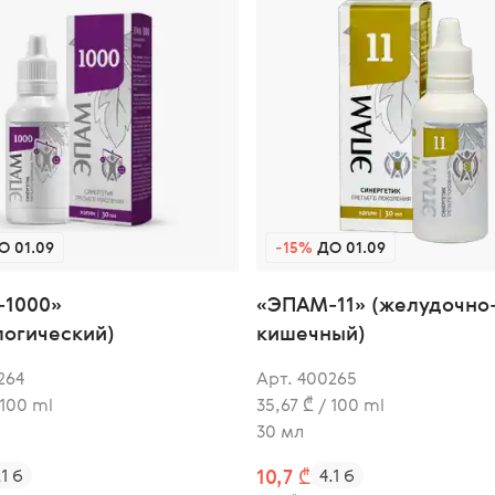
 01.09
-15%
ДО 01.09
1000»
«ЭПАМ-11» (желудочно
логический)
кишечный)
264
Арт. 400265
 100 ml
35,67 ₾ / 100 ml
30 мл
.1 б
10,7 ₾
4.1 б