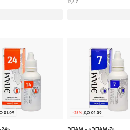
12,6 ₾
 01.09
-25%
ДО 01.09
24»
ЭПАМ - «ЭПАМ-7»