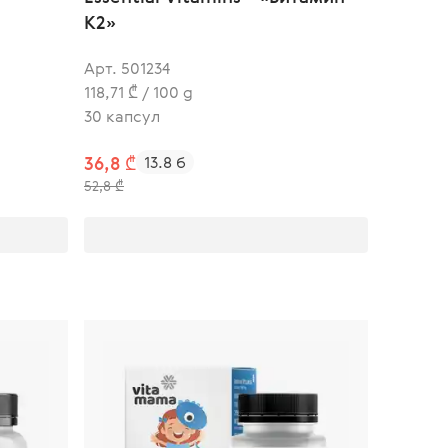
К2»
Арт. 501234
118,71 ₾ / 100 g
30 капсул
36,8 ₾
13.8 б
52,8 ₾