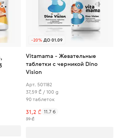
-20%
ДО 01.09
Vitamama - Жевательные
,
таблетки с черникой Dino
3
Vision
Арт. 501182
37,59 ₾ / 100 g
90 таблеток
31,2 ₾
11.7 б
39 ₾