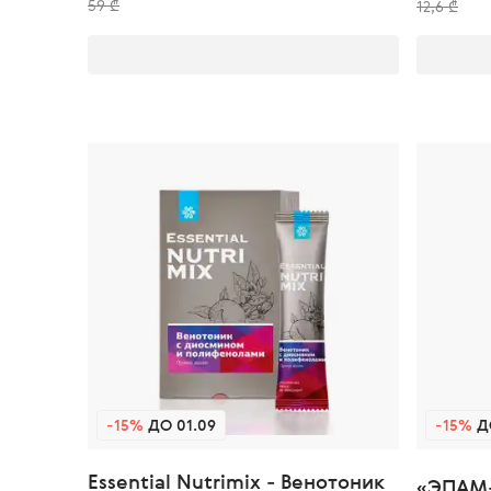
59 ₾
12,6 ₾
-15%
ДО 01.09
-15%
ДО
Essential Nutrimix - Венотоник
«ЭПАМ-