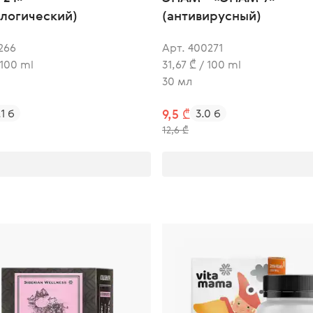
ологический)
(антивирусный)
266
Арт. 400271
 100 ml
31,67 ₾ / 100 ml
30 мл
.1 б
9,5 ₾
3.0 б
12,6 ₾