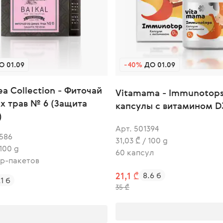
 01.09
-40%
ДО 01.09
Tea Collection - Фиточай
Vitamama - Immunotops
их трав № 6 (Защита
капсулы с витамином D
)
Арт. 501394
586
31,03 ₾ / 100 g
 100 g
60 капсул
тр-пакетов
21,1 ₾
8.6 б
.1 б
35 ₾