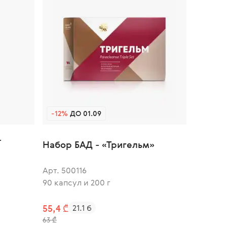
-12%
ДО 01.09
-
Набор БАД - «Тригельм»
Арт. 500116
90 капсул и 200 г
55,4 ₾
21.1 б
63 ₾