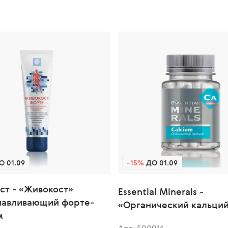
 01.09
-15%
ДО 01.09
ст - «Живокост»
Essential Minerals -
навливающий форте-
«Органический кальци
м