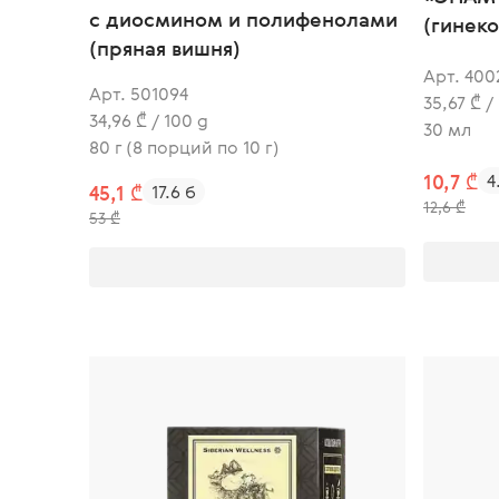
с диосмином и полифенолами
(гинек
(пряная вишня)
Арт. 400
Арт. 501094
35,67 ₾ /
34,96 ₾ / 100 g
30 мл
80 г (8 порций по 10 г)
10,7 ₾
4
45,1 ₾
17.6 б
12,6 ₾
53 ₾