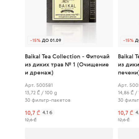
-15%
ДО 01.09
-15%
ДО
Baikal Tea Collection - Фиточай
Baikal 
из диких трав № 1 (Очищение
из дик
и дренаж)
печени
Арт. 500581
Арт. 500
13,72 ₾ / 100 g
14,86 ₾ /
30 фильтр-пакетов
30 филь
10,7 ₾
4.1 б
10,7 ₾
4
12,6 ₾
12,6 ₾