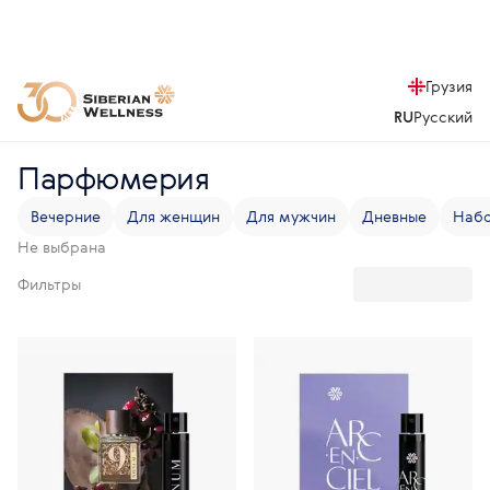
Грузия
RU
Русский
Парфюмерия
Вечерние
Для женщин
Для мужчин
Дневные
Набо
Не выбрана
Фильтры