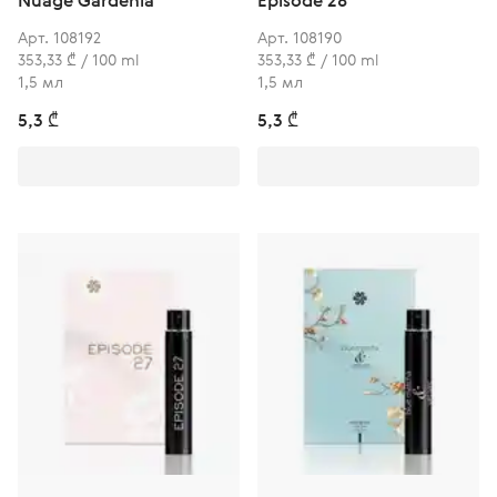
Nuage Gardenia
Episode 28
Арт. 108192
Арт. 108190
353,33 ₾ / 100 ml
353,33 ₾ / 100 ml
1,5 мл
1,5 мл
5,3 ₾
5,3 ₾