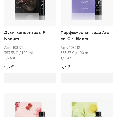
Духи-концентрат, 9
Парфюмерная вода Arc-
Nonum
en-Ciel Bloom
Арт. 108172
Арт. 108212
353,33 ₾ / 100 ml
353,33 ₾ / 100 ml
1,5 мл
1,5 мл
5,3 ₾
5,3 ₾