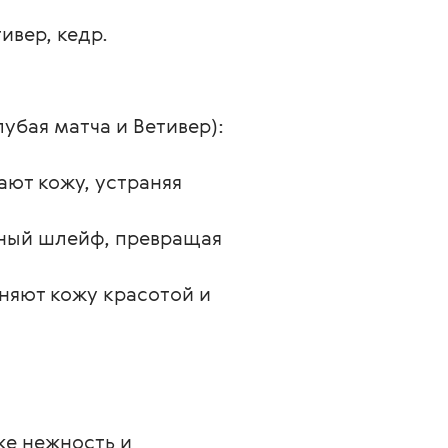
ивер, кедр.
лубая матча и Ветивер): 
ают кожу, устраняя 
нный шлейф, превращая 
няют кожу красотой и 
же нежность и 