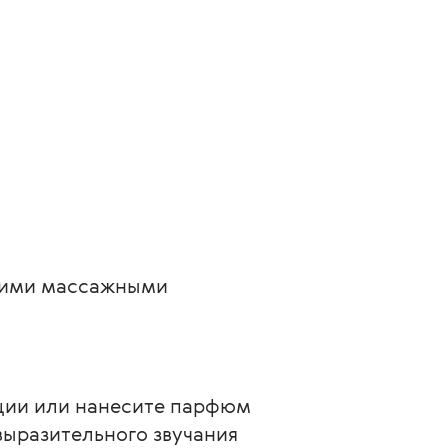
кими массажными 
ции или нанесите парфюм 
 выразительного звучания 