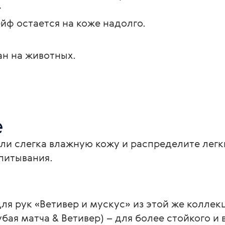
т
ф остается на коже надолго.
ан на животных.
е
или слегка влажную кожу и распределите лег
питывания.
я рук «Ветивер и мускус» из этой же коллек
лубая матча & Ветивер) – для более стойкого и