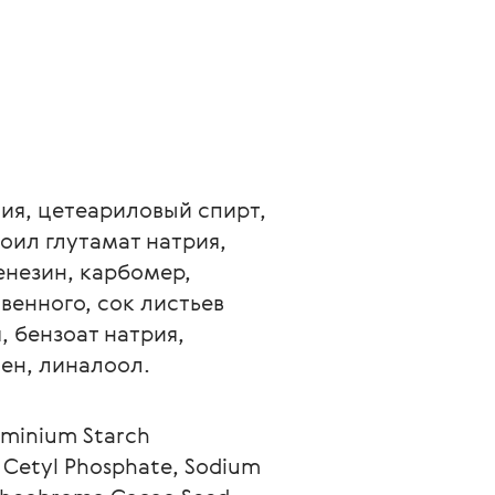
ия, цетеариловый спирт, 
ил глутамат натрия, 
незин, карбомер, 
енного, сок листьев 
 бензоат натрия, 
ен, линалоол.
uminium Starch 
 Cetyl Phosphate, Sodium 