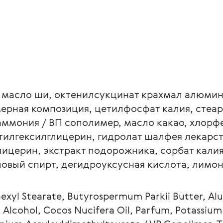
, масло ши, октенилсукцинат крахмал алюмин
рная композиция, цетилфосфат калия, стеаро
ммония / ВП сополимер, масло какао, хлорфе
тилгексилглицерин, гидролат шалфея лекарств
лицерин, экстракт подорожника, сорбат калия,
овый спирт, дегидроуксусная кислота, лимон
lhexyl Stearate, Butyrospermum Parkii Butter, Al
 Alcohol, Cocos Nucifera Oil, Parfum, Potassium