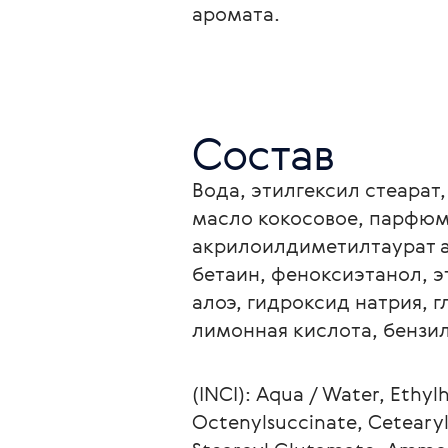
аромата.
Состав
Вода, этилгексил стеарат
масло кокосовое, парфюме
акрилоилдиметилтаурат а
бетаин, феноксиэтанол, э
алоэ, гидроксид натрия, г
лимонная кислота, бензил
(INCI): Aqua / Water, Ethy
Octenylsuccinate, Cetearyl