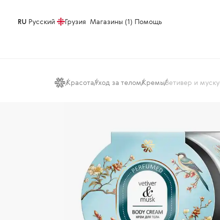
RU
Русский
Грузия
Магазины (1)
Помощь
Красота
Уход за телом
Кремы
Ветивер и муск