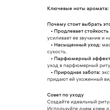
Ключевые ноты аромата:
Почему стоит выбрать это
   • 
Продлевает стойкост
усиливает ее звучание и 
   • 
Насыщенный уход:
 ма
сухость.
   • 
Парфюмерный эффект
уход в парфюмерный риту
   • 
Природная забота:
 эк
придают ей ухоженный ви
Совет по уходу
Создайте идеальный риту
Используйте днем крем дл