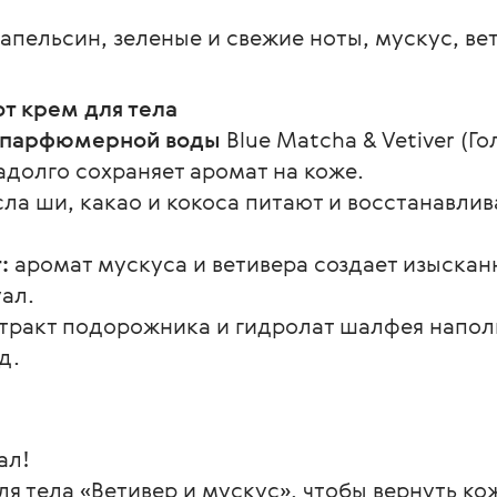
 апельсин, зеленые и свежие ноты, мускус, вет
т крем для тела
ь парфюмерной воды
 Blue Matcha & Vetiver (Го
надолго сохраняет аромат на коже.
сла ши, какао и кокоса питают и восстанавлив
:
 аромат мускуса и ветивера создает изыска
ал.
стракт подорожника и гидролат шалфея напол
д.
ал!
я тела «Ветивер и мускус», чтобы вернуть ко