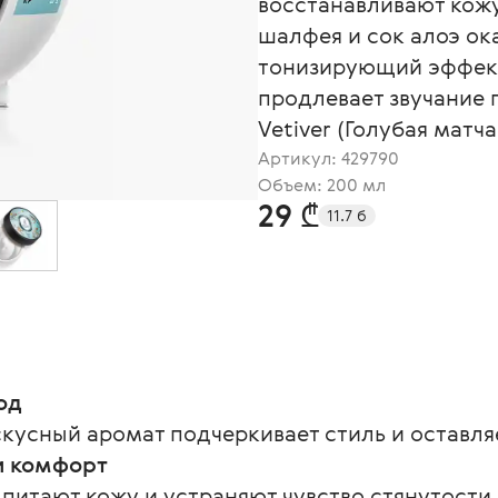
восстанавливают кожу
шалфея и сок алоэ о
тонизирующий эффект
продлевает звучание
Vetiver (Голубая матча
Артикул:
429790
Объем: 200 мл
29 ₾
11.7 б
од
кусный аромат подчеркивает стиль и оставля
и комфорт
 питают кожу и устраняют чувство стянутости.