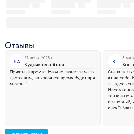
Отзывы
27 июня 2025 г.
3 мар
КА
КТ
Кудрявцева Анна
Кост
Приятный аромат. На мне пахнет чем-то
Сначала взя
цветочным, на холодное время будет пря
ат на себе. 
м огонь!
ль, здесь о
Несомненно 
тонченные ж
к вечерний, 
ения👍 Зака
у с нетерпе
Написать отзыв