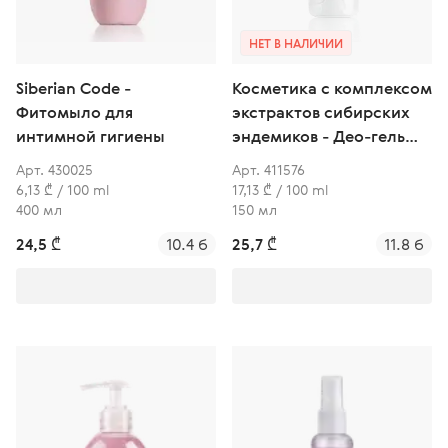
НЕТ В НАЛИЧИИ
Siberian Code -
Косметика с комплексом
Фитомыло для
экстрактов сибирских
интимной гигиены
эндемиков - Део-гель
для женской интимной
Арт. 430025
Арт. 411576
гигиены
6,13 ₾ / 100 ml
17,13 ₾ / 100 ml
400 мл
150 мл
24,5 ₾
10.4 б
25,7 ₾
11.8 б