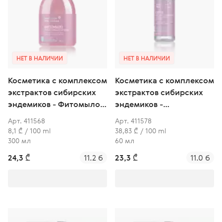
НЕТ В НАЛИЧИИ
НЕТ В НАЛИЧИИ
Косметика с комплексом
Косметика с комплексом
экстрактов сибирских
экстрактов сибирских
эндемиков - Фитомыло
эндемиков -
для интимной гигиены
Антибактериальный
Арт. 411568
Арт. 411578
спрей для интимной
8,1 ₾ / 100 ml
38,83 ₾ / 100 ml
гигиены
300 мл
60 мл
24,3 ₾
11.2 б
23,3 ₾
11.0 б