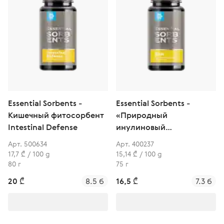
Essential Sorbents -
Essential Sorbents -
Кишечный фитосорбент
«Природный
Intestinal Defense
инулиновый
концентрат»
Арт. 500634
Арт. 400237
17,7 ₾ / 100 g
15,14 ₾ / 100 g
80 г
75 г
20 ₾
8.5 б
16,5 ₾
7.3 б