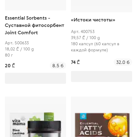
Essential Sorbents -
«Истоки чистоты»
Cуставной фитосорбент
Арт. 400753
Joint Comfort
39,57 ₾ / 100 g
Арт. 500633
180 капсул (60 капсул в
18,02 ₾ / 100 g
каждой формуле)
80 г
74 ₾
32.0 б
20 ₾
8.5 б