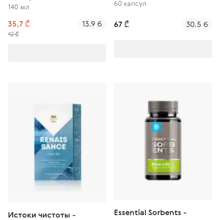
60 капсул
140 мл
35,7 ₾
13.9 б
67 ₾
30.5 б
42 ₾
Essential Sorbents -
Истоки чистоты -