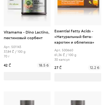
Essential Fatty Acids -
Vitamama - Dino Lactino,
«Натуральный бета-
пектиновый сорбент
каротин и облепиха»
Арт. 501143
Арт. 500660
37,84 ₾ / 100 g
61,36 ₾ / 100 g
70 г
30 капсул
42 ₾
18.5 б
27 ₾
12.2 б