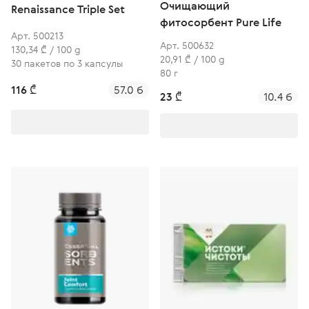
Очищающий
Renaissance Triple Set
фитосорбент Pure Life
Арт. 500213
Арт. 500632
130,34 ₾ / 100 g
20,91 ₾ / 100 g
30 пакетов по 3 капсулы
80 г
116 ₾
57.0 б
23 ₾
10.4 б