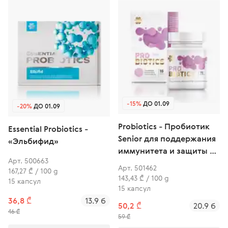
-15%
ДО 01.09
-20%
ДО 01.09
Probiotics - Пробиотик
Essential Probiotics -
Senior для поддержания
«Эльбифид»
иммунитета и защиты от
Арт. 500663
вирусов
Арт. 501462
167,27 ₾ / 100 g
143,43 ₾ / 100 g
15 капсул
15 капсул
36,8 ₾
13.9 б
50,2 ₾
20.9 б
46 ₾
59 ₾