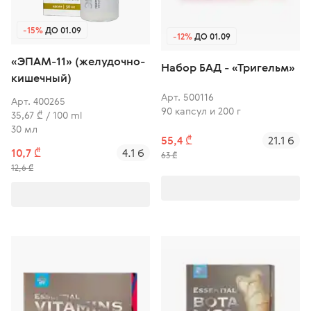
-15%
ДО 01.09
-12%
ДО 01.09
«ЭПАМ-11» (желудочно-
Набор БАД - «Тригельм»
кишечный)
Арт. 500116
Арт. 400265
90 капсул и 200 г
35,67 ₾ / 100 ml
30 мл
55,4 ₾
21.1 б
10,7 ₾
4.1 б
63 ₾
12,6 ₾