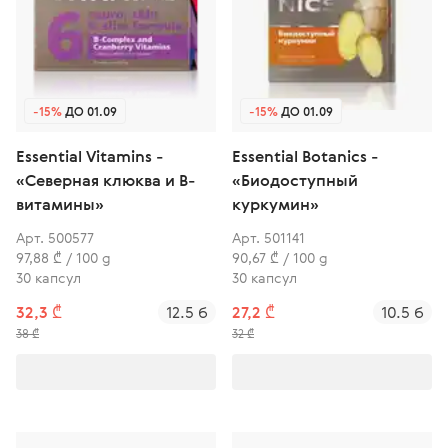
-15%
ДО 01.09
-15%
ДО 01.09
Essential Vitamins -
Essential Botanics -
«Северная клюква и В-
«Биодоступный
витамины»
куркумин»
Арт. 500577
Арт. 501141
97,88 ₾ / 100 g
90,67 ₾ / 100 g
30 капсул
30 капсул
32,3 ₾
12.5 б
27,2 ₾
10.5 б
38 ₾
32 ₾