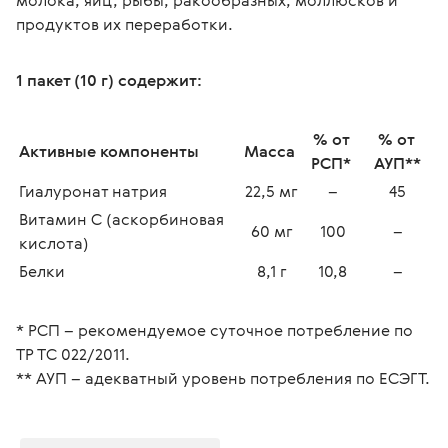
молока, яиц, рыбы, ракообразных, моллюсков и 
продуктов их переработки.
1 пакет (10 г) содержит:
% от 
% от 
Активные компоненты 
Масса 
РСП* 
АУП**
Гиалуронат натрия
22,5 мг
–
45
Витамин С (аскорбиновая 
60 мг
100
–
кислота) 
Белки 
8,1 г
10,8
–
* РСП – рекомендуемое суточное потребление по 
ТР ТС 022/2011.
** АУП – адекватный уровень потребления по ЕСЭГТ.