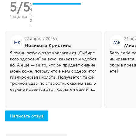
5/5
5
4
3
1 оценка
2
1
22 апреля 2026 г.
24 но
НК
МЕ
Новикова Кристина
Михе
Я очень люблю этот коллаген от „Сибирс
Беру себе п
кого здоровья“ за вкус, качество и удобст
нь нравится вкус, удобно Са
во. А ещё — за то, что он придаёт сияние
обой в поезд
моей коже, потому что в нём содержится
ете!
гиалуроновая кислота. Получается такой
тройной удар по старости, скажем так. Б
езумно нравится этот коллаген ещё и пот
ому, что его удобно брать с собой — он в
саше.
Написать отзыв