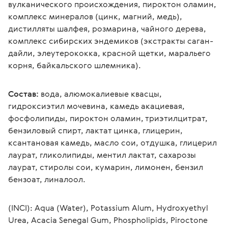
вулканического происхождения, пироктон оламин, 
комплекс минералов (цинк, магний, медь), 
дистилляты шалфея, розмарина, чайного дерева, 
комплекс сибирских эндемиков (экстракты саган-
дайли, элеутерококка, красной щетки, маральего 
корня, байкальского шлемника).
Состав:
 вода, алюмокалиевые квасцы, 
гидроксиэтил мочевина, камедь акациевая, 
фосфолипиды, пироктон оламин, триэтилцитрат, 
бензиловый спирт, лактат цинка, глицерин, 
ксантановая камедь, масло сои, отдушка, глицерил 
лаурат, гликолипиды, ментил лактат, сахарозы 
лаурат, стиролы сои, кумарин, лимонен, бензил 
бензоат, линалоол.
(INCI): Aqua (Water), Potassium Alum, Hydroxyethyl 
Urea, Acacia Senegal Gum, Phospholipids, Piroctone 