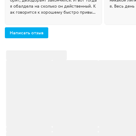
я обалдела на сколько он действенный. К
я. Весь день
ак говорится к хорошему быстро привыка
всем ни у му
ешь!
одукт!
Написать отзыв