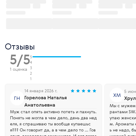
Отзывы
5/5
5
4
3
1 оценка
2
1
14 января 2026 г.
5 июн
ХМ
Горелова Наталья
ГН
Хрул
Анатольевна
Мы с мужем 
Муж стал опять активно потеть и пахнуть.
рантами SW.
Понять не могла в чем дело, день два нед
упаю женски
еля, я спрашиваю ты вообще купаешьс
м. Ароматы 
я??? Он говорит да, а в чем дело то ... Гов
ь не надо, б
орит, дезодорант закончился. И вот тогда
никакой лип