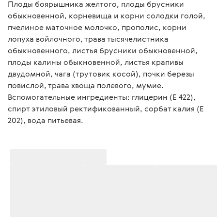
Плоды боярышника желтого, плоды брусники 
обыкновенной, корневища и корни солодки голой, 
пчелиное маточное молочко, прополис, корни 
лопуха войлочного, трава тысячелистника 
обыкновенного, листья брусники обыкновенной, 
плоды калины обыкновенной, листья крапивы 
двудомной, чага (трутовик косой), почки березы 
повислой, трава хвоща полевого, мумие. 
Вспомогательные ингредиенты: глицерин (Е 422), 
спирт этиловый ректификованный, сорбат калия (Е 
202), вода питьевая.