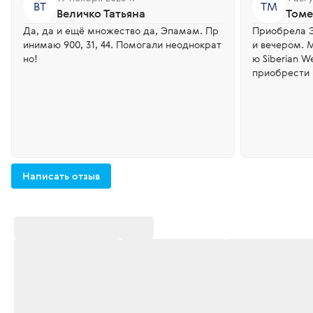
ВТ
ТМ
Величко Татьяна
Томе
Да, да и ещё множество да, Эпамам. Пр
Приобрела Э
инимаю 900, 31, 44. Помогали неоднократ
и вечером. 
но!
ю Siberian W
приобрести
Написать отзыв