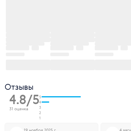
Отзывы
4.8/5
5
4
3
31 оценка
2
1
19 ноября 2025 г.
4 авгу