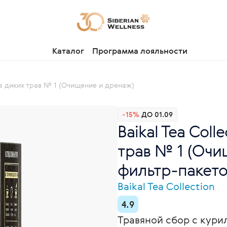
Каталог
Программа лояльности
 из диких трав № 1 (Очищение и дренаж)
-15%
ДО 01.09
Baikal Tea Coll
трав № 1 (Очи
фильтр-пакето
Baikal Tea Collection
4.9
Травяной сбор с кури