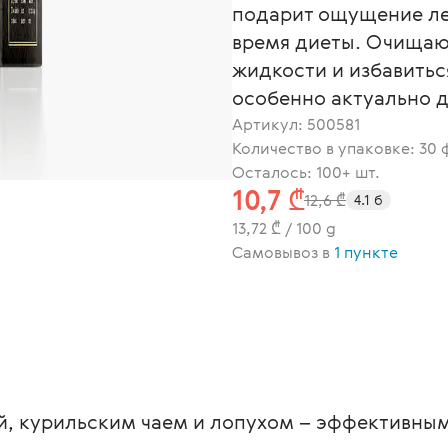
подарит ощущение ле
время диеты. Очищаю
жидкости и избавитьс
особенно актуально д
Артикул:
500581
Количество в упаковке: 30
Осталось: 100+ шт.
10,7 ₾
12,6 ₾
4.1 б
13,72 ₾ / 100 g
Самовывоз в
1 пункте
й, курильским чаем и лопухом – эффективны