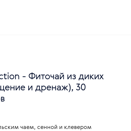
ection - Фиточай из диких
щение и дренаж), 30
в
льским чаем, сенной и клевером