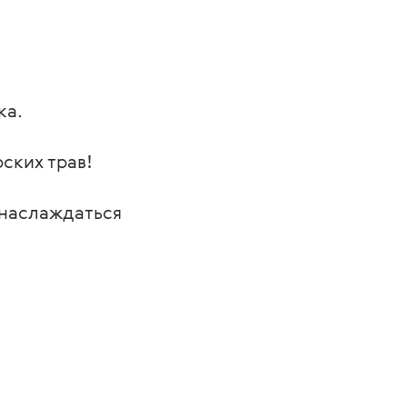
ка.
ских трав!
 наслаждаться