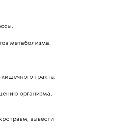
ессы.
тов метаболизма.
кишечного тракта.
щению организма,
кротравм, вывести