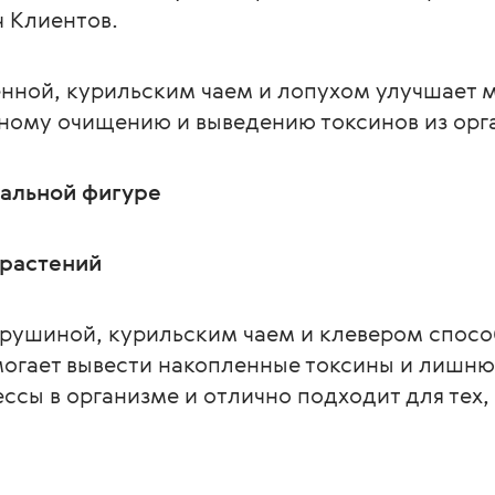
ч Клиентов.
енной, курильским чаем и лопухом улучшает 
тному очищению и выведению токсинов из орг
еальной фигуре
-растений
крушиной, курильским чаем и клевером спосо
огает вывести накопленные токсины и лишню
сы в организме и отлично подходит для тех, 