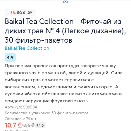
-15%
ДО 01.09
Baikal Tea Collection - Фиточай из
диких трав № 4 (Легкое дыхание),
30 фильтр-пакетов
Baikal Tea Collection
4.9
При первых признаках простуды заварите чашку
травяного чая с ромашкой, липой и душицей. Сила
сибирских трав помогает справиться с
воспалением, недомоганием и смягчить горло. А
кусочки яблока обогащают напиток витаминами и
придают чарующие фруктовые ноты.
Артикул:
500584
Количество в упаковке: 30 фильтр-пакетов
Осталось: 74 шт.
10,7 ₾
12,6 ₾
4.1 б