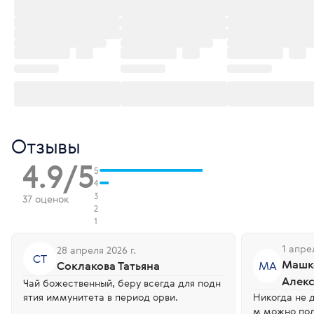
Отзывы
4.9/5
5
4
3
37 оценок
2
1
1 апрел
28 апреля 2026 г.
СТ
Машк
Соклакова Татьяна
МА
Алек
Чай божественный, беру всегда для подн
ятия иммунитета в период орви.
Никогда не 
м можно пол