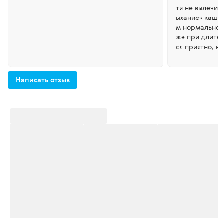
ти не вылеч
ыхание» каш
м нормально
же при длит
ся приятно, 
льно для дет
овольствие, 
осто «пустой
Написать отзыв
оторый моме
темный цвет
от, да и за 
моя семья пь
ness.