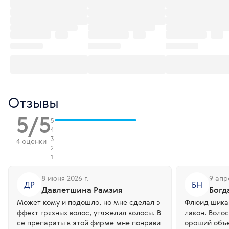
Отзывы
5/5
5
4
3
4 оценки
2
1
8 июня 2026 г.
9 апр
ДР
БН
Давлетшина Рамзия
Богд
Может кому и подошло, но мне сделал э
Флюид шикар
ффект грязных волос, утяжелил волосы. В
лакон. Воло
се препараты в этой фирме мне понрави
ороший объе