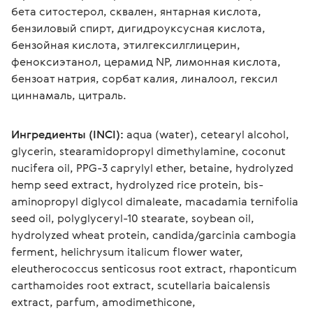
бета ситостерол, сквален, янтарная кислота, 
бензиловый спирт, дигидроуксусная кислота, 
бензойная кислота, этилгексилглицерин, 
феноксиэтанол, церамид NP, лимонная кислота, 
бензоат натрия, сорбат калия, линалоол, гексил 
циннамаль, цитраль. 
Ингредиенты (INCI):
 aqua (water), cetearyl alcohol, 
glycerin, stearamidopropyl dimethylamine, coconut 
nucifera oil, PPG-3 caprylyl ether, betaine, hydrolyzed 
hemp seed extract, hydrolyzed rice protein, bis-
aminopropyl diglycol dimaleate, macadamia ternifolia 
seed oil, polyglyceryl-10 stearate, soybean oil, 
hydrolyzed wheat protein, candida/garcinia cambogia 
ferment, helichrysum italicum flower water, 
eleutherococcus senticosus root extract, rhaponticum 
carthamoides root extract, scutellaria baicalensis 
extract, parfum, amodimethicone, 