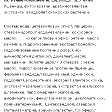
Активные компоненты:
 церамиды, протеины 
пшеницы, фитокератин, арабиногалактан, 
экстракты и гидролат сибирских растений.
Состав:
 вода, цетеариловый спирт, глицерин, 
стеарамидопропилдиметиламин, кокосовое 
масло, ППГ-3 каприлиовый эфир, бетаин, масло 
камелии, гидролизованный экстракт конопли, 
гидролизованные протеины риса, бис-
аминопропил дигликоль дималеат, масло 
макадамии, полиглицерил-10 стеарат, соевое 
масло, гидролизованные протеины пшеницы, 
фермент кандида/гарциниа камбоджийской, 
гидролат бессмертника, экстракт элеутерококка, 
экстракт маральего корня, экстракт байкальского 
шлемника, парфюмерная композиция, 
амодиметикон, фенилтриметикон, циклометикон, 
поликватерниум-10, 1,2-гександиол, стеароил 
глутамат натрия, арабиногалактан, токоферол, 