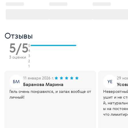
Отзывы
5/5
5
4
3
3 оценки
2
1
11 января 2026 г.
29 но
БМ
УЕ
Баранова Марина
Усов
Гель очень понравился, и запах вообще от
Невероятный 
личный!
ушит и не с
й, натураль
ы на постоян
что лимитир