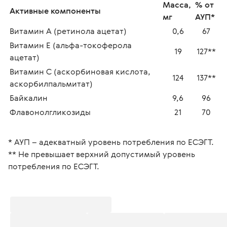
Масса, 
% от 
Активные компоненты
мг
АУП*
Витамин А (ретинола ацетат) 
0,6
67
Витамин Е (альфа-токоферола 
19
127**
ацетат) 
Витамин С (аскорбиновая кислота, 
124
137**
аскорбилпальмитат) 
Байкалин 
9,6
96
Флавонолгликозиды 
21
70
* АУП – адекватный уровень потребления по ЕСЭГТ.
** Не превышает верхний допустимый уровень 
потребления по ЕСЭГТ.