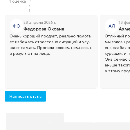
1 оценка
2
1
28 апреля 2026 г.
18 фе
ФО
АЛ
Федорова Оксана
Ахме
Очень хороший продукт, реально помога
Отличный пр
ет избежать стрессовых ситуаций и улуч
мы головы ре
шает память. Пропила совсем немного, н
ень слабая п
о результат на лицо.
курсами, и 
Она сейчас 
аньше таког
а этому прод
Написать отзыв