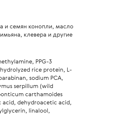
а и семян конопли, масло 
имьяна, клевера и другие 
methylamine, PPG-3 
hydrolyzed rice protein, L-
toarabinan, sodium PCA, 
hymus serpillum (wild 
aponticum carthamoides 
c acid, dehydroacetic acid, 
lycerin, linalool, 