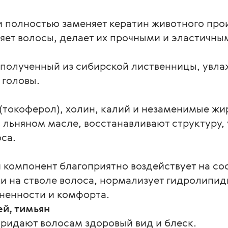
и полностью заменяет кератин животного про
яет волосы, делает их прочными и эластичным
 полученный из сибирской лиственницы, увла
головы. 
 (токоферол), холин, калий и незаменимые жи
 льняном масле, восстанавливают структуру,
са. 
омпонент благоприятно воздействует на сост
и на стволе волоса, нормализует гидролипид
енности и комфорта. 
ей, тимьян
придают волосам здоровый вид и блеск.