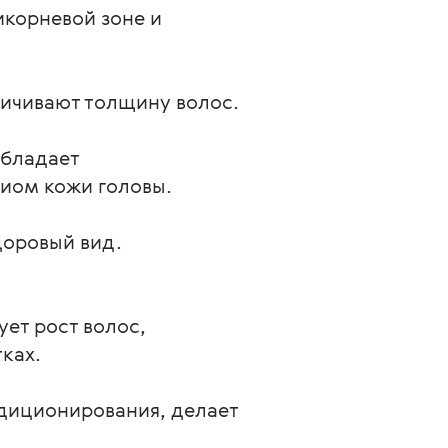
икорневой зоне и
личивают толщину волос.
обладает
иом кожи головы.
доровый вид.
ет рост волос, 
ках. 
диционирования, делает 