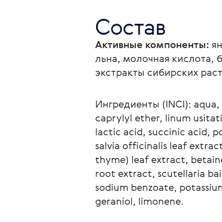
Состав
Активные компоненты:
 я
льна, молочная кислота, 
экстракты сибирских рас
Ингредиенты (INCI): aqua, 
caprylyl ether, linum usita
lactic acid, succinic аcid,
salvia officinalis leaf extra
thyme) leaf extract, betai
root extract, scutellaria ba
sodium benzoate, potassium 
geraniol, limonene.