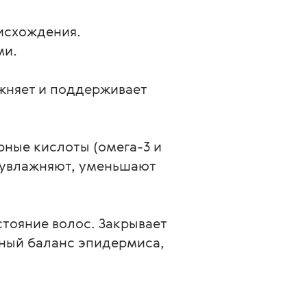
исхождения. 
и. 
жняет и поддерживает 
рные кислоты (омега-3 и 
 увлажняют, уменьшают 
ояние волос. Закрывает 
ный баланс эпидермиса, 