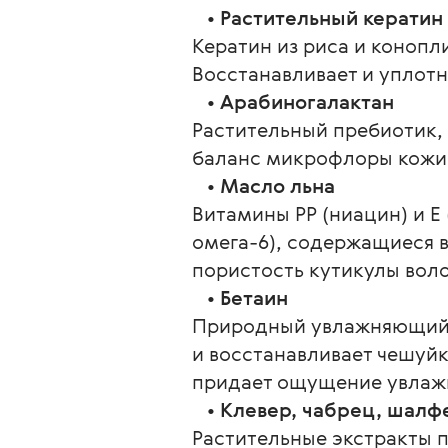
   • 
Растительный кератин
Кератин из риса и конопл
Восстанавливает и уплотн
   • 
Арабиногалактан
Растительный пребиотик,
баланс микрофлоры кожи 
   • 
Масло льна
Витамины РР (ниацин) и Е
омега-6), содержащиеся в
пористость кутикулы воло
   • 
Бетаин
Природный увлажняющий к
и восстанавливает чешуйк
придает ощущение увлажн
   • 
Клевер, чабрец, шалф
Растительные экстракты 