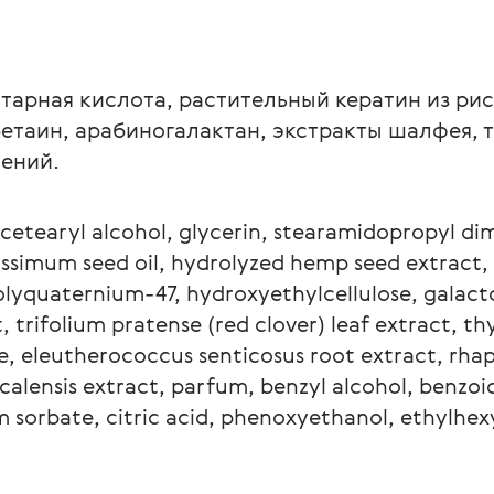
нтарная кислота, растительный кератин из рис
бетаин, арабиногалактан, экстракты шалфея, т
тений.
сetearyl alcohol, glycerin, stearamidopropyl di
tissimum seed oil, hydrolyzed hemp seed extract, 
 polyquaternium-47, hydroxyethylcellulose, galac
ct, trifolium pratense (red clover) leaf extract, t
ne, eleutherococcus senticosus root extract, rh
icalensis extract, parfum, benzyl alcohol, benzoi
sorbate, citric acid, phenoxyethanol, еthylhexylg