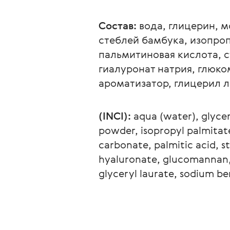
Состав: 
вода, глицерин, 
стеблей бамбука, изопроп
пальмитиновая кислота, с
гиалуронат натрия, глюко
ароматизатор, глицерил ла
(INCI):
 aqua (water), glyce
powder, isopropyl palmitate,
carbonate, palmitic acid, st
hyaluronate, glucomannan, 
glyceryl laurate, sodium b