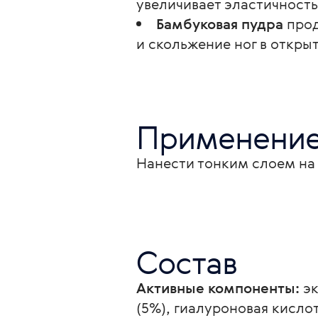
увеличивает эластичност
Бамбуковая пудра
прод
и скольжение ног в откры
Применени
Нанести тонким слоем на 
Состав
Активные компоненты:
 э
(5%), гиалуроновая кисло