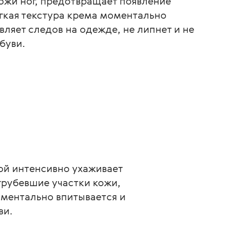
ожи ног, предотвращает появление
гкая текстура крема моментально
вляет следов на одежде, не липнет и не
буви.
ой интенсивно ухаживает 
грубевшие участки кожи, 
ментально впитывается и 
ви.