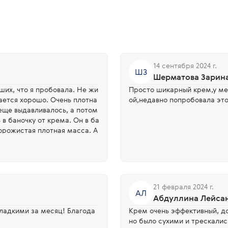
14 сентября 2024 г.
ШЗ
Шерматова Зарин
ших, что я пробовала. Не жи
Просто шикарный крем,у мен
вается хорошо. Очень плотна
ой,недавно попробовала это
еще выдавливалось, а потом
в баночку от крема. Он в ба
ворожистая плотная масса. А
ного осталось, скорее всего
21 февраля 2024 г.
АЛ
Абдуллина Лейса
гладкими за месяц! Благода
Крем очень эффективный, до
но было сухими и трескались