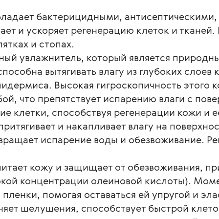
ладает бактерицидными, антисептическими,
ает и ускоряет регенерацию клеток и тканей.
ятках и стопах.
ный увлажнитель, который является природ
способна вытягивать влагу из глубоких слоев
пидермиса. Высокая гигроскопичность этого 
ой, что препятствует испарению влаги с пов
е клетки, способствуя регенерации кожи и е
притягивает и накапливает влагу на поверхнос
ращает испарение воды и обезвоживание. Рег
итает кожу и защищает от обезвоживания, пр
окой концентрации олеиновой кислоты). Моме
 пленки, помогая оставаться ей упругой и эла
няет шелушения, способствует быстрой клето