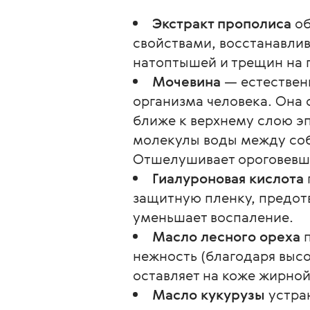
Экстракт прополиса
об
свойствами, восстанавлив
натоптышей и трещин на п
Мочевина
— естествен
организма человека. Она 
ближе к верхнему слою э
молекулы воды между соб
Отшелушивает ороговевши
Гиалуроновая кислота
защитную пленку, предотв
уменьшает воспаление.
Масло лесного ореха
п
нежность (благодаря выс
оставляет на коже жирной
Масло кукурузы
устра