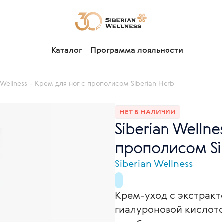
Каталог
Программа лояльности
n Wellness - Крем для ног с прополисом Siberian Herb
НЕТ В НАЛИЧИИ
Siberian Wellne
прополисом Sib
Siberian Wellness
Крем-уход с экстракт
гиалуроновой кислото