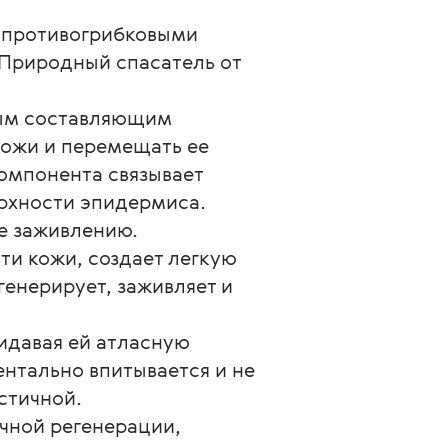
 противогрибковыми
 Природный спасатель от
ным составляющим
 кожи и перемещать ее
компонента связывает
ерхности эпидермиса.
е заживлению.
ти кожи, создает легкую
енерирует, заживляет и
идавая ей атласную
нтально впитывается и не
стичной.
чной регенерации,