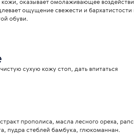
ь кожи, оказывает омолаживающее воздействи
левает ощущение свежести и бархатистости 
той обуви.
е
чистую сухую кожу стоп, дать впитаться
кстракт прополиса, масла лесного ореха, рапс
та, пудра стеблей бамбука, глюкоманнан.