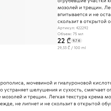
огрубевшие участки к
мозолей и трещин. Ле
впитывается и не оста
скользит в открытой о
Артикул:
422292
Объем: 75 мл
22 ₾
9.7 б
29,33 ₾ / 100 ml
прополиса, мочевиной и гиалуроновой кислот
о устраняет шелушения и сухость, смягчает о
мозолей и трещин. Легкая текстура крема мо
ежде, не липнет и не скользит в открытой обу