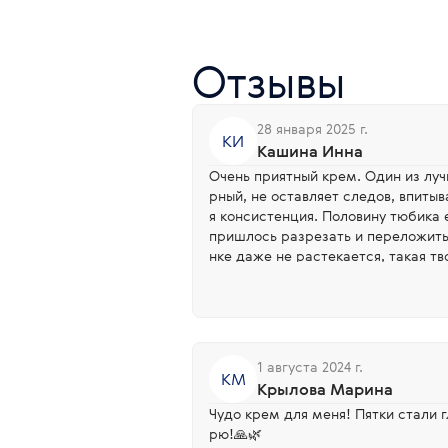
Отзывы
28 января 2025 г.
КИ
Кашина Инна
Очень приятный крем. Один из луч
рный, не оставляет следов, впиты
я консистенция. Половину тюбика 
пришлось разрезать и переложить 
нке даже не растекается, такая т
пользоваться из баночки стало гораздо удобнее. Сухую кожу н
ог увлажняет, делает мягче. Еще м
куплю опять, когда закончится
1 августа 2024 г.
КМ
Крылова Марина
Чудо крем для меня! Пятки стали 
рю!🙏🌿