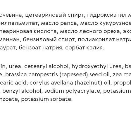
мочевина, цетеариловый спирт, гидроксиэтил 
илпальмитат, масло рапса, масло кукурузное
теариновая кислота, масло лесного ореха, эк
маннан, бензиловый спирт, полиакрилат натри
урат, бензоат натрия, сорбат калия.
rin, urea, cetearyl alcohol, hydroxyethyl urea,
 brassica campestris (rapeseed) seed oil, zea may
earic acid, corylus avellana (hazelnut) oil, propo
benzyl alcohol, sodium polyacrylate, potassium
enzoate, potassium sorbate.