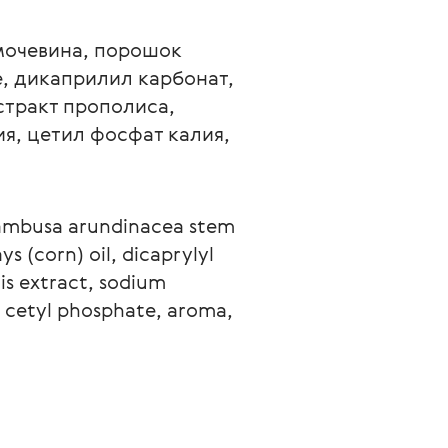
мочевина, порошок 
, дикаприлил карбонат, 
стракт прополиса, 
я, цетил фосфат калия, 
 bambusa arundinacea stem 
s (corn) oil, dicaprylyl 
lis extract, sodium 
 cetyl phosphate, aroma, 