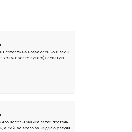
а
я сухость на ногах осенью и весн
т крем просто супер👍,советую
н
 его использования пятки постоян
, а сейчас всего за неделю регуля