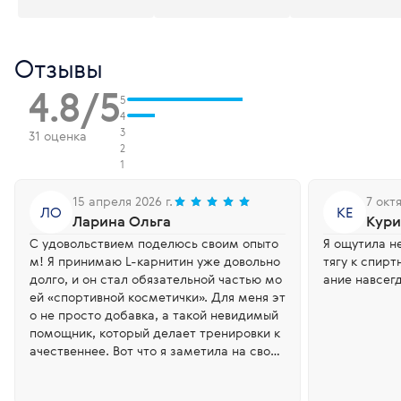
Отзывы
4.8/5
5
4
3
31 оценка
2
1
15 апреля 2026 г.
7 окт
ЛО
КЕ
Ларина Ольга
Кури
С удовольствием поделюсь своим опыто
Я ощутила н
м! Я принимаю L-карнитин уже довольно
тягу к спир
долго, и он стал обязательной частью мо
ание навсег
ей «спортивной косметички». Для меня эт
о не просто добавка, а такой невидимый
помощник, который делает тренировки к
ачественнее. Вот что я заметила на свое
м опыте: 1. Энергия без «эффекта трясучк
и» В отличие от мощных предтренировоч