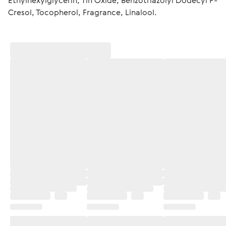
Ethylhexylglycerin, Tin Oxide, Benzotriazolyl Dodecyl P-
Cresol, Tocopherol, Fragrance, Linalool.