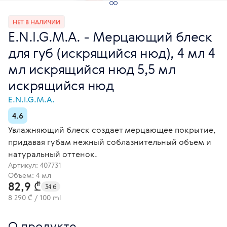
НЕТ В НАЛИЧИИ
E.N.I.G.M.A. - Мерцающий блеск
для губ (искрящийся нюд), 4 мл 4
мл искрящийся нюд 5,5 мл
искрящийся нюд
E.N.I.G.M.A.
4.6
Увлажняющий блеск создает мерцающее покрытие,
придавая губам нежный соблазнительный объем и
натуральный оттенок.
Артикул:
407731
Объем: 4 мл
82,9 ₾
34 б
8 290 ₾ / 100 ml
О продукте