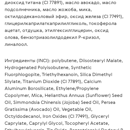
диоксид титана (CI 77891), масло авокадо, масло 
подсолнечника, масло жожоба, мика, 
октилдодеканоловый эфир, оксид железа (CI 77491), 
глицерилкаприлаткаприлилгликоль, токоферола 
ацетат, отдушка, этилгексилглицерин, оксид 
олова, бензотриазолилдодекил P-кризол, 
линалоол. 
Ингредиенты (INCI): polybutene, Diisostearyl Malate, 
Hydrogenated Polyisobutene, Synthetic 
Fluorphlogopite, Triethylhexanoin, Silica Dimethyl 
Silylate, Titanium Dioxide (CI 77891), Calcium 
Aluminum Borosilicate, Ethylene/Propylene 
Copolymer, Mica, Helianthus Annuus (Sunflower) Seed 
Oil, Simmondsia Chinensis (Jojoba) Seed Oil, Persea 
Gratissima (Avocado) Oil, Vegetable Oil, 
Octyldodecanol, Iron Oxides (CI 77491), Glyceryl 
Caprylate, Caprylyl Glycol, Tocopheryl Acetate, 