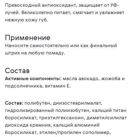
Превосходный антиоксидант, защищает от УФ-
лучей. Великолепно питает, смягчает и увлажняет
нежную кожу губ.
Применение
Наносите самостоятельно или как финальный 
штрих на любую помаду.
Состав
Активные компоненты:
 масла авокадо, жожоба и 
подсолнечника, витамин Е.
Состав:
 полибутен, диизостеарилмалат, 
гидролизированный полиизобутен, кальций титан 
боросиликат, триэтилгексаноин, диметилсилилат 
диоксида кремния, кальций алюминий 
боросиликат, этилен/пропилен сополимер, 