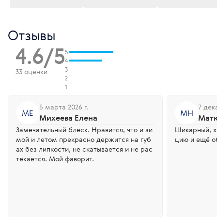
Отзывы
4.6/5
5
4
3
33 оценки
2
1
5 марта 2026 г.
7 дек
МЕ
МН
Михеева Елена
Матю
Замечательный блеск. Нравится, что и зи
Шикарный, х
мой и летом прекрасно держится на губ
цию и ещё о
ах без липкости, не скатывается и не рас
текается. Мой фаворит.