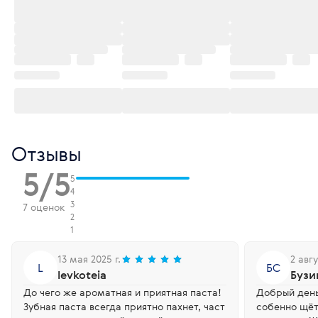
Отзывы
5/5
5
4
3
7 оценок
2
1
13 мая 2025 г.
2 авгу
L
БС
levkoteia
Бузи
До чего же ароматная и приятная паста!
Добрый день
Зубная паста всегда приятно пахнет, част
собенно щёт