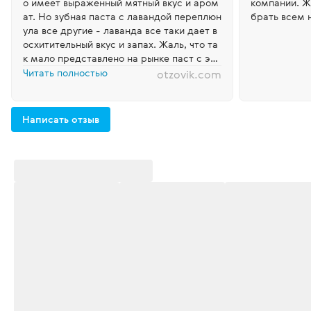
о имеет выраженный мятный вкус и аром
компании. Ж
ат. Но зубная паста с лавандой переплюн
брать всем 
ула все другие - лаванда все таки дает в
осхитительный вкус и запах. Жаль, что та
к мало представлено на рынке паст с это
й волшебной травой. Итак, зубная паста
Читать полностью
otzovik.com
Siberian Wellness Антибактериальная защ
ита - Горная лаванда - это: 1. Практическ
и стопроцентный натуральный состав 2...
Написать отзыв