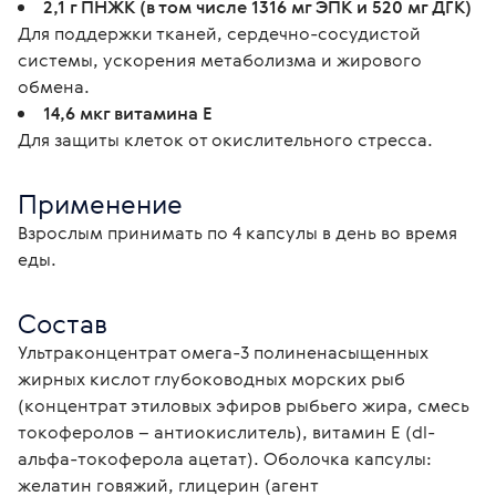
2,1 г
ПНЖК (в том числе 1316 мг ЭПК и 520 мг ДГК)
Для поддержки тканей, сердечно-сосудистой
системы, ускорения метаболизма и жирового
обмена.
14,6 мкг
витамина Е
Для защиты клеток от окислительного стресса.
Применение
Взрослым принимать по 4 капсулы в день во время 
еды.
Состав
Ультраконцентрат омега-3 полиненасыщенных 
жирных кислот глубоководных морских рыб 
(концентрат этиловых эфиров рыбьего жира, смесь 
токоферолов – антиокислитель), витамин Е (dl-
альфа-токоферола ацетат). Оболочка капсулы: 
желатин говяжий, глицерин (агент 