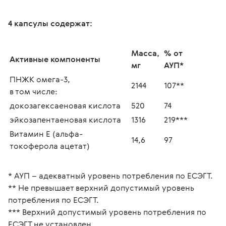
4 капсулы содержат:
Масса, 
% от 
Активные компоненты
мг
АУП*
ПНЖК омега-3,
2144
107**
в том числе:
докозагексаеновая кислота
520
74
эйкозапентаеновая кислота
1316
219***
Витамин Е (альфа-
14,6
97
токоферола ацетат)
* АУП – адекватный уровень потребления по ЕСЭГТ.
** Не превышает верхний допустимый уровень 
потребления по ЕСЭГТ.
*** Верхний допустимый уровень потребления по 
ЕСЭГТ не установлен.