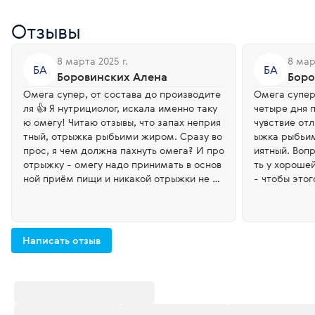
Отзывы
8 марта 2025 г.
8 мар
БА
БА
Боровинских Алена
Боро
Омега супер, от состава до производите
Омега супер
ля 👍 Я нутрициолог, искала именно таку
четыре дня 
ю омегу! Читаю отзывы, что запах неприя
чувствие отл
тный, отрыжка рыбьими жиром. Сразу во
ыжка рыбьим
прос, я чем должна пахнуть омега? И про
иятный. Вопрос , а какой за
отрыжку - омегу надо принимать в основ
ть у хороше
ной приём пищи и никакой отрыжки не бу
- чтобы этог
дет! Не на голодный желудок! Капсулы в
основной пр
се целые, срок хранения отличный. Очень
желудок. Я п
понравилась, рекомендую. Пью по 2 капс
м и вечером
улы в день , утром и вечером, капсул хват
Написать отзыв
ит на два месяца. Выгодно брать!