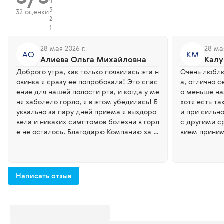
4
3
32 оценки
2
1
28 мая 2026 г.
28 мая
АО
КМ
Алиева Ольга Михайловна
Калу
Доброго утра, как только появилась эта н
Очень люблю
овинка я сразу ее попробовала! Это спас
а, отлично 
ение для нашей полости рта, и когда у ме
о меньше нал
ня заболело горло, я в этом убедилась! Б
хотя есть т
уквально за пару дней приема я выздоро
и при сильно
вела и никаких симптомов болезни в горл
с другими с
е не осталось. Благодарю Компанию за т
вием приним
акие инновационные и эффективные прод
сле чистки з
укты.
Написать отзыв