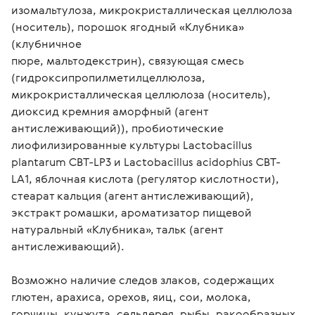
изомальтулоза, микрокристаллическая целлюлоза 
(носитель), порошок ягодный «Клубника» 
(клубничное

пюре, мальтодекстрин), связующая смесь 
(гидроксипропилметилцеллюлоза, 
микрокристаллическая целлюлоза (носитель), 
диоксид кремния аморфный (агент 
антислеживающий)), пробиотические 
лиофилизированные культуры Lactobacillus 
plantarum CBT-LP3 и Lactobacillus acidophius CBT-
LA1, яблочная кислота (регулятор кислотности), 
стеарат кальция (агент антислеживающий), 
экстракт ромашки, ароматизатор пищевой 
натуральный «Клубника», тальк (агент 
антислеживающий).
Возможно наличие следов злаков, содержащих 
глютен, арахиса, орехов, яиц, сои, молока, 
горчицы, кунжута, сельдерея, рыбы, ракообразных, 