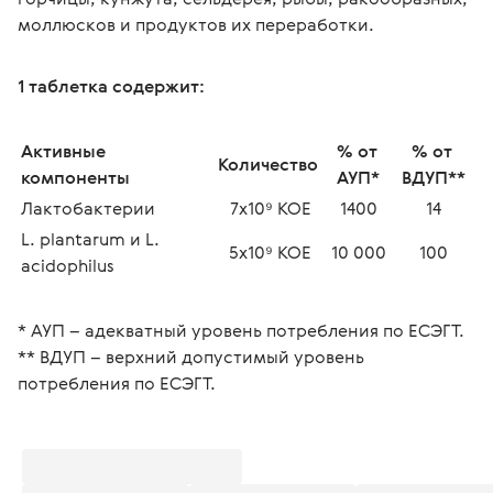
моллюсков и продуктов их переработки.
1 таблетка содержит:
Активные 
% от 
% от 
Количество 
компоненты
АУП*
ВДУП**
Лактобактерии
7х10⁹ КОЕ
1400
14
L. plantarum и L. 
5х10⁹ КОЕ
10 000
100
acidophilus
* АУП – адекватный уровень потребления по ЕСЭГТ.
** ВДУП – верхний допустимый уровень 
потребления по ЕСЭГТ.