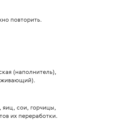
но повторить.
кая (наполнитель), 
леживающий).
яиц, сои, горчицы, 
тов их переработки.