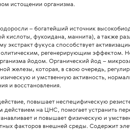
ном истощении организма.
водоросли – богатейший источник высокобиод
й кислоты, фукоидана, маннита), а также ра
му экстракт фукуса способствует активизации
олитическим, регенерирующим эффектом. Но
организма йодом. Органический йод – микроэ
ой железы, которая, в свою очередь, регулиру
физическую и умственную активность, нормал
ия и восстановления.
действие, повышает неспецифическую резисте
действием на ЦНС, помогает устранить пер
танавливает и повышает физическую и умстве
тных факторов внешней среды. Содержит эле