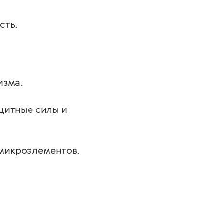
сть.
изма.
щитные силы и 
микроэлементов.