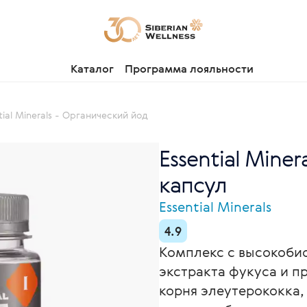
Каталог
Программа лояльности
tial Minerals - Органический йод
Essential Mine
капсул
Essential Minerals
4.9
Комплекс с высокоби
экстракта фукуса и 
корня элеутерококка,