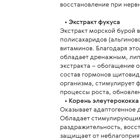
восстановление при нерв
   • 
Экстракт фукуса
Экстракт морской бурой 
полисахаридов (альгиново
витаминов. Благодаря это
обладает дренажным, лип
экстракта – обогащение 
состав гормонов щитовидн
организма, стимулирует 
процессы роста, обновлен
   • 
Корень элеутерококка
Оказывает адаптогенное 
Обладает стимулирующим 
раздражительность, восс
защищает от неблагоприя