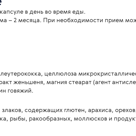
е
капсуле в день во время еды. 
а – 2 месяца. При необходимости прием мож
элеутерококка, целлюлоза микрокристалличес
ракт женьшеня, магния стеарат (агент антис
ин говяжий.
злаков, содержащих глютен, арахиса, орехов, 
ка, рыбы, ракообразных, моллюсков и продук