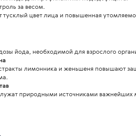
троль за весом.
ит тусклый цвет лица и повышенная утомляемо
дозы йода, необходимой для взрослого орган
на
кстракты лимонника и женьшеня повышают за
ма.
тав
 служат природными источниками важнейших 