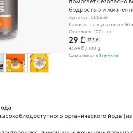
помогает безопасно в
бодростью и жизненн
Артикул:
500658
Количество в упаковке: 60 
Осталось: 100+ шт.
29 ₾
13.5 б
43,94 ₾ / 100 g
Самовывоз в
1 пункте
йода
ысокобиодоступного органического йода (из 
элеутерококк, лимонник и женьшень повышаю