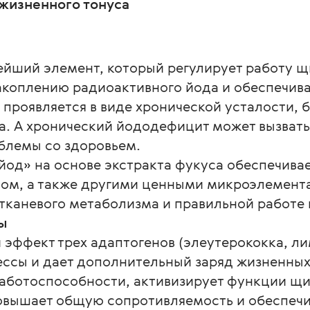
жизненного тонуса
ейший элемент, который регулирует работу 
акоплению радиоактивного йода и обеспечива
 проявляется в виде хронической усталости,
а. А хронический йододефицит может вызвать
облемы со здоровьем.
йод» на основе экстракта фукуса обеспечива
ом, а также другими ценными микроэлемент
тканевого метаболизма и правильной работе 
ы
эффект трех адаптогенов (элеутерококка, л
ссы и дает дополнительный заряд жизненных
аботоспособности, активизирует функции щи
повышает общую сопротивляемость и обеспеч