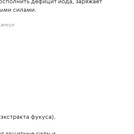
осполнить дефицит йода, заряжает
ыми силами.
капсул
экстракта фукуса).
т защитные силы и