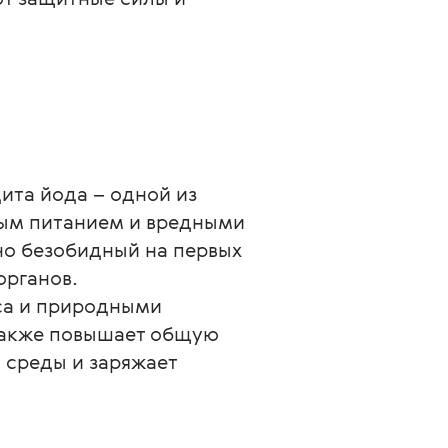
ита йода – одной из 
ным питанием и вредными 
о безобидный на первых 
органов.
са и природными 
также повышает общую 
среды и заряжает 