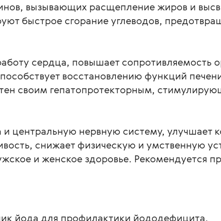
нов, вызывающих расщепление жиров и высво
руют быстрое сгорание углеводов, предотвра
работу сердца, повышает сопротивляемость 
Способствует восстановлению функций печени
стен своим гепатопротекторным, стимулирую
 
а и центральную нервную систему, улучшает 
вость, снижает физическую и умственную уст
жское и женское здоровье. Рекомендуется пр
ик йода для профилактики йододефицита.