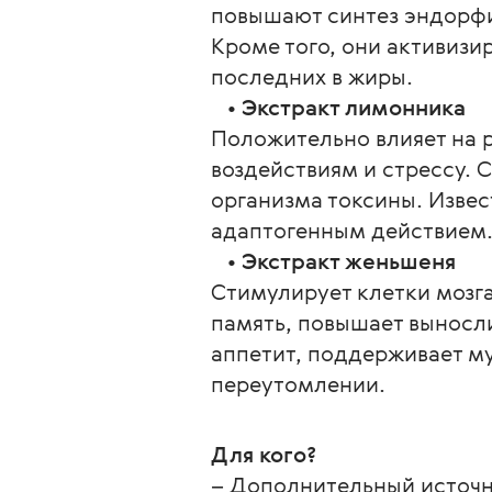
повышают синтез эндорфи
Кроме того, они активизи
последних в жиры.
   • 
Экстракт лимонника
Положительно влияет на 
воздействиям и стрессу. 
организма токсины. Изве
адаптогенным действием.
   • 
Экстракт женьшеня
Стимулирует клетки мозг
память, повышает выносли
аппетит, поддерживает му
переутомлении.
Для кого?
– Дополнительный источн