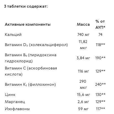
3 таблетки содержат:
% от 
Активные компоненты 
Масса
АУП*
Кальций
740 мг
74
11,82 
Витамин D₃ (холекальциферол)
118**
мкг
Витамин B₆ (пиридоксина 
3,84 мг
190**
гидрохлорид)
Витамин С (аскорбиновая 
116 мг
129**
кислота)
290 
Витамин K₁ (филлохинон)
240**
мкг
Цинк
15,6 мг
130**
Марганец
2,6 мг
129**
Изофлавоны
59 мг
117**