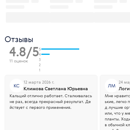
Отзывы
4.8/5
5
4
3
11 оценок
2
1
12 марта 2026 г.
24 ма
КС
ЛМ
Климова Светлана Юрьевна
Логи
Кальций отлично работает. Сталкивалась
Мне нравитс
не раз, всегда прекрасный результат. Де
ькие, легко 
йствует с первого применения.
д лучшие ор
или, что у м
планты. Ход
в обычной к