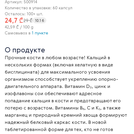
Артикул:
500914
Количество в упаковке: 60 капсул
Осталось: 100+ шт.
24,7 ₾
29 ₾
10.1 б
42,59 ₾ / 100 g
Самовывоз в
1 пункте
О продукте
Прочные кости в любом возрасте! Кальций в 
нескольких формах (включая хелатную в виде 
бисглицината) для максимального усвоения 
организмом способствует укреплению опорно-
двигательного аппарата. Витамин D₃, цинк и 
изофлавоны сои обеспечивают адресное 
попадание кальция в кости и предотвращают его 
потерю с возрастом. Витамины B₆, С и К₁, а также 
марганец и природный кремний хвоща формируют 
надежный белковый каркас кости. В новой 
таблетированной форме для тех, кто не готов 