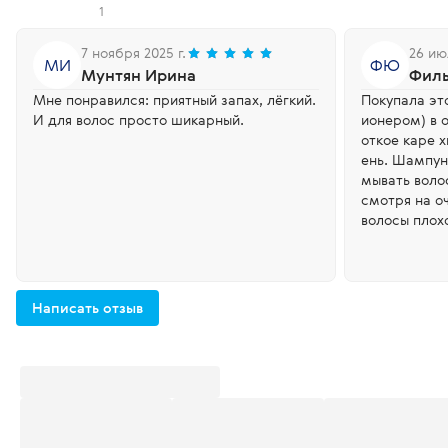
1
7 ноября 2025 г.
26 ию
МИ
ФЮ
Мунтян Ирина
Филь
Мне понравился: приятный запах, лёгкий.
Покупала эт
И для волос просто шикарный.
ионером) в о
откое каре х
ень. Шампун
мывать воло
смотря на о
волосы плох
кондиционер
е волос понр
стящие, пач
е привычного
Написать отзыв