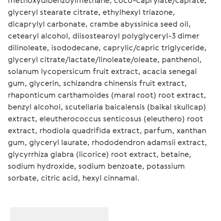
methoxydibenzoylmethane, coco-caprylate/caprate, 
glyceryl stearate citrate, ethylhexyl triazone, 
dicaprylyl carbonate, crambe abyssinica seed oil, 
cetearyl alcohol, diisostearoyl polyglyceryl-3 dimer 
dilinoleate, isododecane, caprylic/capric triglyceride, 
glyceryl citrate/lactate/linoleate/oleate, panthenol, 
solanum lycopersicum fruit extract, acacia senegal 
gum, glycerin, schizandra chinensis fruit extract, 
rhaponticum carthamoides (maral root) root extract, 
benzyl alcohol, scutellaria baicalensis (baikal skullcap) 
extract, eleutherococcus senticosus (eleuthero) root 
extract, rhodiola quadrifida extract, parfum, xanthan 
gum, glyceryl laurate, rhododendron adamsii extract, 
glycyrrhiza glabra (licorice) root extract, betaine, 
sodium hydroxide, sodium benzoate, potassium 
sorbate, citric acid, hexyl cinnamal.