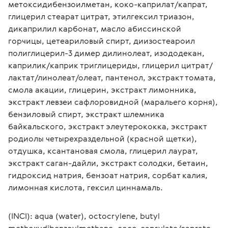
метоксидибензоилметан, коко-каприлат/капрат, 
глицерил стеарат цитрат, этилгексил триазон, 
дикаприлил карбонат, масло абиссинской 
горчицы, цетеариловый спирт, диизостеароил 
полиглицерил-3 димер дилинолеат, изододекан, 
каприлик/каприк триглицериды, глицерил цитрат/
лактат/линолеат/олеат, пантенол, экстракт томата, 
смола акации, глицерин, экстракт лимонника, 
экстракт левзеи сафлоровидной (маральего корня), 
бензиловый спирт, экстракт шлемника 
байкальского, экстракт элеутерококка, экстракт 
родиолы четырехраздельной (красной щетки), 
отдушка, ксантановая смола, глицерил лаурат, 
экстракт саган-дайли, экстракт солодки, бетаин, 
гидроксид натрия, бензоат натрия, сорбат калия, 
лимонная кислота, гексил циннамаль.
(INCI): aqua (water), octocrylene, butyl 