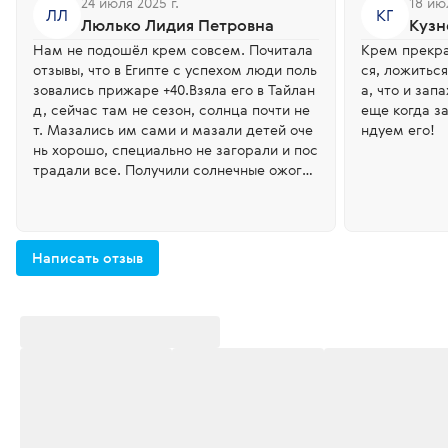
24 июля 2025 г.
18 ию
ЛЛ
КГ
Люлько Лидия Петровна
Кузн
Нам не подошёл крем совсем. Почитала
Крем прекра
отзывы, что в Египте с успехом люди поль
ся, ложитьс
зовались прижаре +40.Взяла его в Тайлан
а, что и зап
д, сейчас там не сезон, солнца почти не
еще когда з
т. Мазались им сами и мазали детей оче
ндуем его!
нь хорошо, специально не загорали и пос
традали все. Получили солнечные ожоги.
Нам надо было брать SPF 50, но его не б
ыло в наличии.Упаковка не удобная, прихо
диться открывать бутылочку и вытряхать
крем. Цена очень высокая.
Написать отзыв