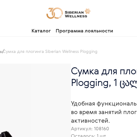
Каталог
Программа лояльности
ы
Сумка для плогинга Siberian Wellness Plogging
Сумка для плог
Plogging, 1 ცა
Удобная функциональн
во время занятий пло
активностей.
Артикул:
108160
Осталось: 1 шт.