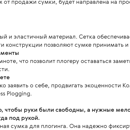
х от продажи сумки, будет направлена на пр
ный и эластичный материал. Сетка обеспечив
и конструкции позволяют сумке принимать и 
ементы
емноте, что позволит плогеру оставаться заме
сти.
нете
о заявить о себе, продвигать экоценности К
ss Plogging.
, чтобы руки были свободны, а нужные мело
гда под рукой.
ая сумка для плогинга. Она надежно фиксиру