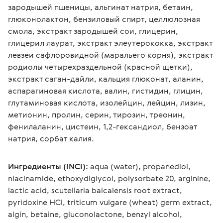
зародышей пшеницы, альгинат натрия, бетаин, 
глюконолактон, бензиловый спирт, целлюлозная 
смола, экстракт зародышей сои, глицерин, 
глицерил лаурат, экстракт элеутерококка, экстракт 
левзеи сафлоровидной (маральего корня), экстракт 
родиолы четырехраздельной (красной щетки), 
экстракт саган-дайли, кальция глюконат, аланин, 
аспарагиновая кислота, валин, гистидин, глицин, 
глутаминовая кислота, изолейцин, лейцин, лизин, 
метионин, пролин, серин, тирозин, треонин, 
фенилаланин, цистеин, 1,2-гександиол, бензоат 
натрия, сорбат калия.
Ингредиенты (INCI):
 aqua (water), propanediol, 
niacinamide, ethoxydiglycol, polysorbate 20, arginine, 
lactic acid, scutellaria baicalensis root extract, 
pyridoxine HCl, triticum vulgare (wheat) germ extract, 
algin, betaine, gluconolactone, benzyl alcohol, 