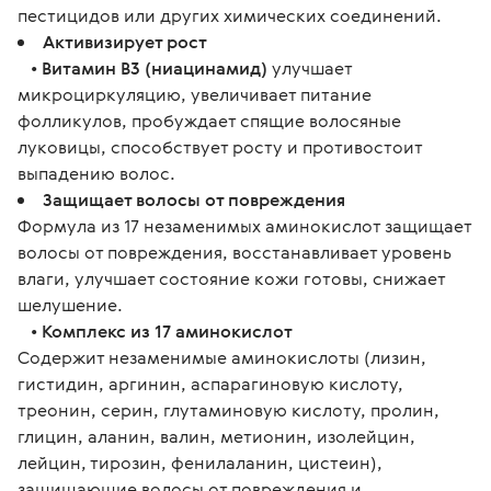
пестицидов или других химических соединений.
Активизирует рост
•
Витамин В3 (ниацинамид)
улучшает
микроциркуляцию, увеличивает питание
фолликулов, пробуждает спящие волосяные
луковицы, способствует росту и противостоит
выпадению волос.
Защищает волосы от повреждения
Формула из 17 незаменимых аминокислот защищает
волосы от повреждения, восстанавливает уровень
влаги, улучшает состояние кожи готовы, снижает
шелушение.
•
Комплекс из 17 аминокислот
Содержит незаменимые аминокислоты (лизин,
гистидин, аргинин, аспарагиновую кислоту,
треонин, серин, глутаминовую кислоту, пролин,
глицин, аланин, валин, метионин, изолейцин,
лейцин, тирозин, фенилаланин, цистеин),
защищающие волосы от повреждения и