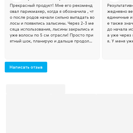
Прекрасный продукт! Мне его рекоменд
Результатив
овал парикмахер, когда я обозначила , чт
жедневно ве
о после родов начали сильно выпадать во
единичные и 
лосы и появились залысины. Через 2-3 ме
е также зна
сяца использования, лысины закрылись и
до начала и
уже волосы по 5 см отрасли! Просто при
а уже через
ятный шок, планирую и дальше продолжа
я. У меня уж
ть пользоваться. При этом притирала все
мпунь для р
го 2 раза в неделю , когда мыла голову. В
олосы не жирные после него абсолютно.
Написать отзыв