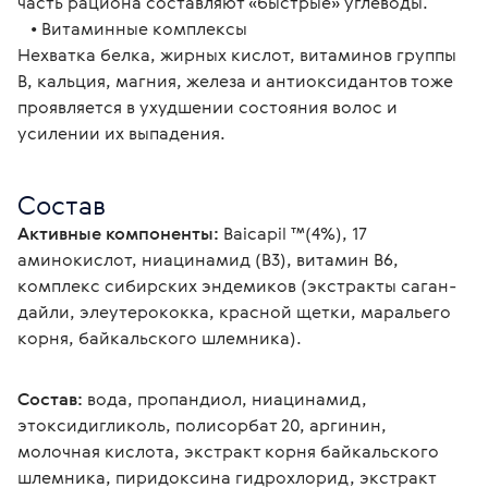
часть рациона составляют «быстрые» углеводы.
   • Витаминные комплексы
Нехватка белка, жирных кислот, витаминов группы 
B, кальция, магния, железа и антиоксидантов тоже 
проявляется в ухудшении состояния волос и 
усилении их выпадения.
Состав
Активные компоненты:
 Baicapil ™(4%), 17 
аминокислот, ниацинамид (В3), витамин В6, 
комплекс сибирских эндемиков (экстракты саган-
дайли, элеутерококка, красной щетки, маральего 
корня, байкальского шлемника).
Состав:
 вода, пропандиол, ниацинамид, 
этоксидигликоль, полисорбат 20, аргинин, 
молочная кислота, экстракт корня байкальского 
шлемника, пиридоксина гидрохлорид, экстракт 