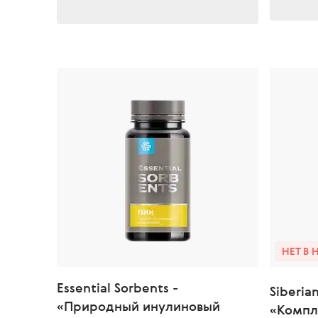
НЕТ В
Essential Sorbents -
Siberia
«Природный инулиновый
«Компл