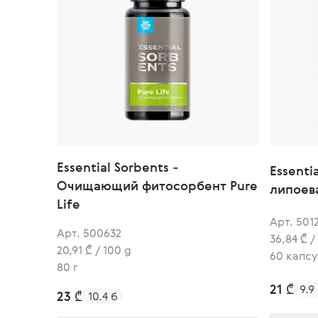
Essential Sorbents -
Essenti
Очищающий фитосорбент Pure
липоев
Life
Арт. 501
Арт. 500632
36,84 ₾ /
20,91 ₾ / 100 g
60 капс
80 г
21 ₾
9.9
23 ₾
10.4 б