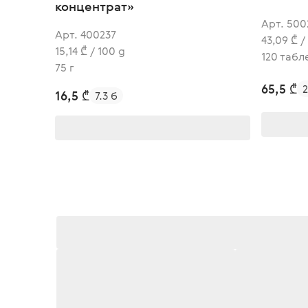
концентрат»
Арт. 500
Арт. 400237
43,09 ₾ /
15,14 ₾ / 100 g
120 табл
75 г
65,5 ₾
2
16,5 ₾
7.3 б