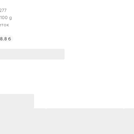
277
 100 g
еток
8.8 б