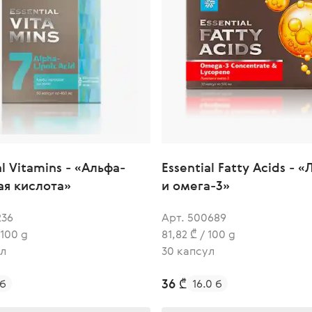
al Vitamins - «Альфа-
Essential Fatty Acids - 
ая кислота»
и омега-3»
236
Арт. 500689
 100 g
81,82 ₾ / 100 g
ул
30 капсул
36 ₾
 б
16.0 б