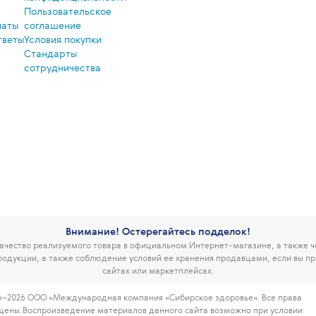
Пользовательское
латы
соглашение
тветы
Условия покупки
Стандарты
сотрудничества
Внимание! Остерегайтесь подделок!
чество реализуемого товара в официальном Интернет-магазине, а также 
родукции, а также соблюдение условий ее хранения продавцами, если вы пр
сайтах или маркетплейсах.
6–2026 ООО «Международная компания «Сибирское здоровье». Все права
щены.
Воспроизведение материалов данного сайта возможно при условии