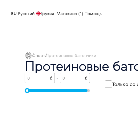
RU
Русский
Грузия
Магазины (1)
Помощь
Спорт
Протеиновые батончики
Протеиновые бат
₾
-
₾
Только со