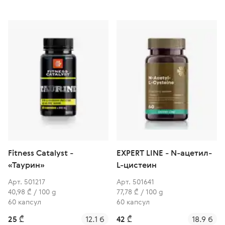
Fitness Catalyst -
EXPERT LINE - N-ацетил-
«Таурин»
L-цистеин
Арт. 501217
Арт. 501641
40,98 ₾ / 100 g
77,78 ₾ / 100 g
60 капсул
60 капсул
25 ₾
12.1 б
42 ₾
18.9 б