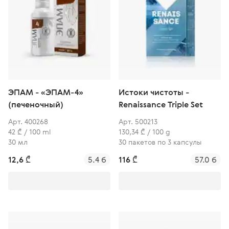
ЭПАМ - «ЭПАМ-4»
Истоки чистоты -
(печеночный)
Renaissance Triple Set
Арт. 400268
Арт. 500213
42 ₾ / 100 ml
130,34 ₾ / 100 g
30 мл
30 пакетов по 3 капсулы
12,6 ₾
5.4 б
116 ₾
57.0 б