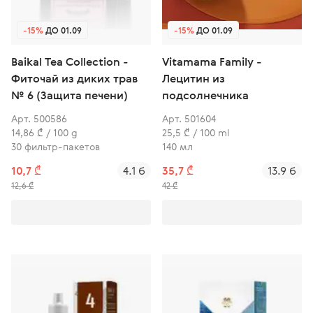
-15%
ДО 01.09
-15%
ДО 01.09
Baikal Tea Collection -
Vitamama Family -
Фиточай из диких трав
Лецитин из
№ 6 (Защита печени)
подсолнечника
Арт. 500586
Арт. 501604
14,86 ₾ / 100 g
25,5 ₾ / 100 ml
30 фильтр-пакетов
140 мл
10,7 ₾
4.1 б
35,7 ₾
13.9 б
12,6 ₾
42 ₾