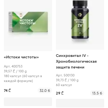
Синхровитал IV -
«Истоки чистоты»
Хронобиологическая
Арт. 400753
защита печени
39,57 ₾ / 100 g
Арт. 500130
180 капсул (60 капсул в
39,73 ₾ / 100 g
каждой формуле)
60 капсул
74 ₾
32.0 б
29 ₾
13.5 б