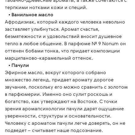
табачно-древесные ароматы, а также сочетаются с 
терпкими нотками кожи и специй.
   • 
Ванильное масло
Афродизиак, который каждого человека невольно 
заставляет улыбнуться. Аромат счастья, 
безмятежности и удовольствий вносит душевное 
тепло в любое общение. В парфюме № 9 Nonum он 
оттенен бобами тонка, что придает композиции 
марципаново-карамельный оттенок.
   • 
Пачули
Эфирное масло, вокруг которого собрано 
множество легенд, придает аромату дорогое 
звучание, поскольку его можно сравнить с золотом 
в парфюмерии. Именно оно сулит роскошь и 
богатство, как утверждают на Востоке. С точки 
зрения аромапсихологии пачули дарят ощущение 
уверенности, структуры и основательности. 
Человеку с ароматом пачули легче доверять, он не 
подведет – считывает наше подсознание.