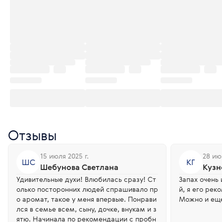
Отзывы
15 июля 2025 г.
28 ию
ШС
КГ
Шебунова Светлана
Кузн
Удивительные духи! Влюбилась сразу! Ст
Запах очень 
олько посторонних людей спрашивало пр
й, я его рек
о аромат, такое у меня впервые. Понрави
Можно и ещ
лся в семье всем, сыну, дочке, внукам и з
ятю. Начинала по рекомендации с пробн