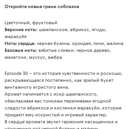
Откройте новые грани соблазна
Цветочный, фруктовый
Верхние ноты:
 шампанское, абрикос, ягоды, 
маракуйя
Ноты сердца:
 черная бузина, орхидея, личи, малина
Базовые ноты:
 взбитые сливки, черное дерево, 
махагони, мускус, амбра
Episode 30 – это история чувственности и роскоши, 
раскрывающаяся постепенно, как зрелый букет 
винтажного игристого вина.
Аромат начинается с искр шампанского, 
обволакивая вас тонкими переливами ягодной 
сладости абрикоса и кислинки маракуйи, которые 
придают ему искристый и игривый характер.
В сердце аромата звучит гармония насыщенных и 
утонченных нот черной бузины и малины, 