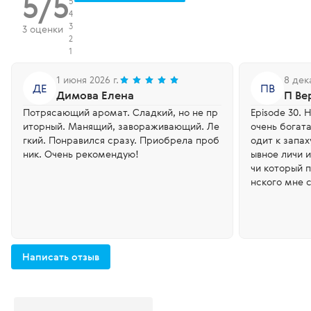
5/5
5
4
3
3 оценки
2
1
1 июня 2026 г.
8 дек
ДЕ
ПВ
Димова Елена
П Ве
Потрясающий аромат. Сладкий, но не пр
Episode 30.
иторный. Манящий, завораживающий. Ле
очень богата
гкий. Понравился сразу. Приобрела проб
одит к запах
ник. Очень рекомендую!
ывное личи и
чи который 
нского мне 
Написать отзыв