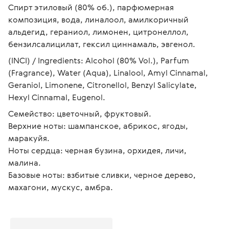
Спирт этиловый (80% об.), парфюмерная 
композиция, вода, линалоол, амилкоричный 
альдегид, гераниол, лимонен, цитронеллол, 
бензилсалицилат, гексил циннамаль, эвгенол.
(INCI) / Ingredients: Alcohol (80% Vol.), Parfum 
(Fragrance), Water (Aqua), Linalool, Amyl Cinnamal, 
Geraniol, Limonene, Citronellol, Benzyl Salicylate, 
Hexyl Cinnamal, Eugenol.
Семейство: цветочный, фруктовый.
Верхние ноты: шампанское, абрикос, ягоды, 
маракуйя.
Ноты сердца: черная бузина, орхидея, личи, 
малина.
Базовые ноты: взбитые сливки, черное дерево, 
махагони, мускус, амбра.