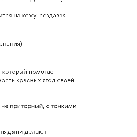
ся на кожу, создавая 
Испания)
 который помогает
ность красных ягод своей
о не приторный, с тонкими
сть дыни делают