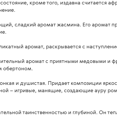
состояние, кроме того, издавна считается а
чение.
щий, сладкий аромат жасмина. Его аромат п
ие.
ликатный аромат, раскрывается с наступлени
нительный аромат с приятными медовыми и ф
м обертоном.
вонкая и душистая. Придает композиции яркос
иной – игривые, манящие, создающие ауру ро
тельной таинственностью и глубиной. Он теп