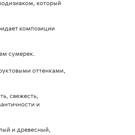
фродизиаком, который
ридает композиции
ем сумерек.
руктовыми оттенками,
ть, свежесть,
мантичности и
лый и древесный,