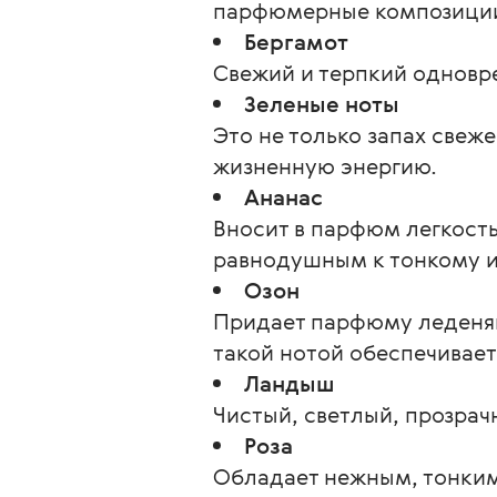
парфюмерные композиции 
Бергамот
Свежий и терпкий одновре
Зеленые ноты
Это не только запах свеж
жизненную энергию.
Ананас
Вносит в парфюм легкость
равнодушным к тонкому и
Озон
Придает парфюму леденящ
такой нотой обеспечивает
Ландыш
Чистый, светлый, прозра
Роза
Обладает нежным, тонки