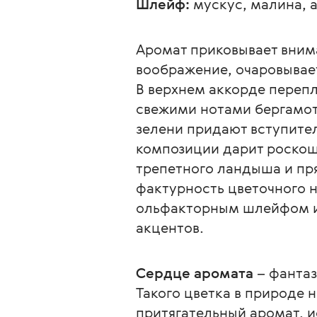
Шлейф:
 мускус, малина, 
Аромат приковывает внима
воображение, очаровывает
В верхнем аккорде перепл
свежими нотами бергамот
зелени придают вступител
композиции дарит роскош
трепетного ландыша и пря
фактурность цветочного 
ольфакторным шлейфом из
акцентов.
Сердце аромата
 – фанта
Такого цветка в природе 
притягательный аромат, 