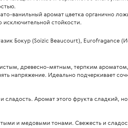
остью.
ато-ванильный аромат цветка органично ложит
 исключительной стойкости.
уазик Бокур (Soizic Beaucourt), Eurofragance (
истым, древесно-мятным, терпким ароматом,
снять напряжение. Идеально подчеркивает соч
 и сладость. Аромат этого фрукта сладкий, н
стыми и медовыми тонами. Свежесть и сладо