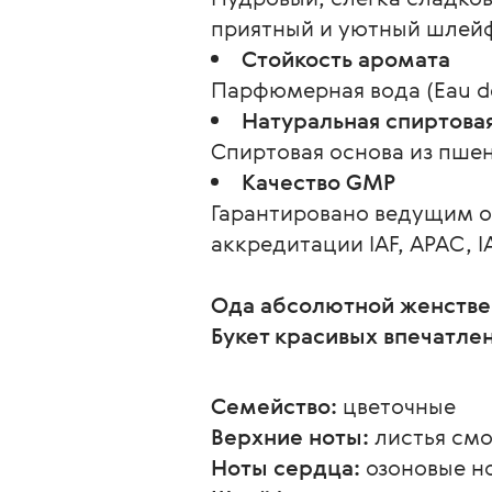
приятный и уютный шлей
Стойкость аромата
Парфюмерная вода (Eau de
Натуральная спиртова
Спиртовая основа из пшен
Качество GMP
Гарантировано ведущим 
аккредитации IAF, APAC, I
Ода абсолютной женстве
Букет красивых впечатле
Семейство:
 цветочные
Верхние ноты:
 листья см
Ноты сердца:
 озоновые н