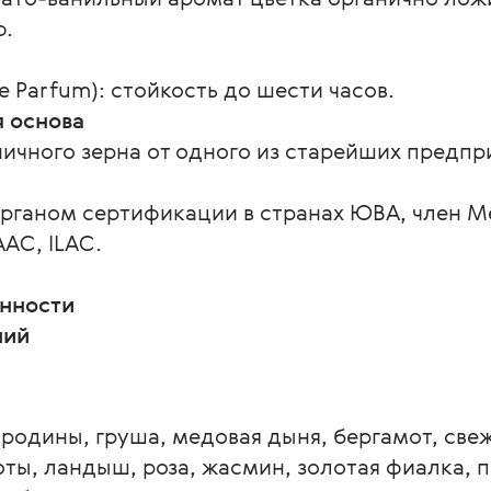
ф.
 Parfum): стойкость до шести часов.
я основа
ичного зерна от одного из старейших предпр
органом сертификации в странах ЮВА, член 
AAC, ILAC.
нности
ний
ородины, груша, медовая дыня, бергамот, свеж
оты, ландыш, роза, жасмин, золотая фиалка, 