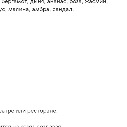
 бергамот, дыня, ананас, роза, жасмин,
ус, малина, амбра, сандал.
еатре или ресторане.
тся на кожу, создавая