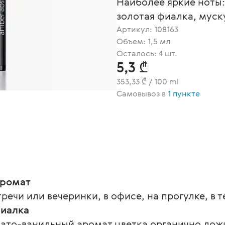
Наиболее яркие ноты:
золотая фиалка, муск
Артикул:
108163
Объем: 1,5 мл
Осталось: 4 шт.
5,3 ₾
353,33 ₾ / 100 ml
Самовывоз в
1 пункте
аромат
ечи или вечеринки, в офисе, на прогулке, в т
фиалка
ато-ванильный аромат цветка органично ложи