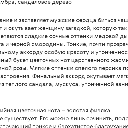
амбра, сандаловое дерево
ние и заставляет мужские сердца биться чащ
 и окутывает женщину загадкой, которую так 
етаются сладкие сочные оттенки медовой дын
а и черной смородины. Тонкие, почти прозра
ьному аккорду особую красоту и утонченност
ный букет цветочных нот царственного жасми
ной розы. Мягкие оттенки спелого персика п
настроения. Финальный аккорд окутывает мя
 теплого сандала, мускуса, утонченной вани
зийная цветочная нота – золотая фиалка
не существует. Его можно лишь сочинить, подо
источающий тонкое и бархатистое благоухани