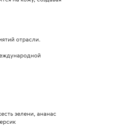
иятий отрасли.
Международной
есть зелени, ананас
персик