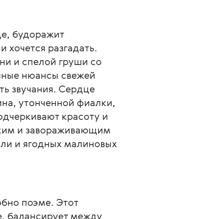
е, будоражит 
и хочется разгадать.
и и спелой груши со 
чные нюансы свежей 
ь звучания. Сердце 
на, утонченной фиалки, 
одчеркивают красоту и 
гким и завораживающим 
ли и ягодных малиновых 
бно поэме. Этот 
е, балансирует между 