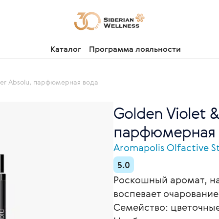
Каталог
Программа лояльности
ber Absolu, парфюмерная вода
Golden Violet 
парфюмерная в
Aromapolis Olfactive S
5.0
Роскошный аромат, н
воспевает очаровани
Семейство: цветочные