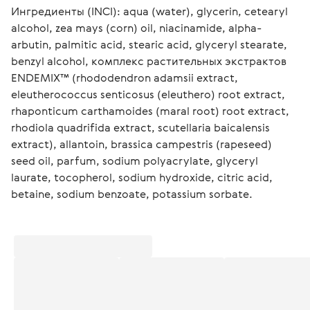
Ингредиенты (INCI): aqua (water), glycerin, cetearyl 
alcohol, zea mays (corn) oil, niacinamide, alpha-
arbutin, palmitic acid, stearic acid, glyceryl stearate, 
benzyl alcohol, комплекс растительных экстрактов 
ENDEMIX™ (rhododendron adamsii extract, 
eleutherococcus senticosus (eleuthero) root extract, 
rhaponticum carthamoides (maral root) root extract, 
rhodiola quadrifida extract, scutellaria baicalensis 
extract), allantoin, brassica campestris (rapeseed) 
seed oil, parfum, sodium polyacrylate, glyceryl 
laurate, tocopherol, sodium hydroxide, citric acid, 
betaine, sodium benzoate, potassium sorbate.