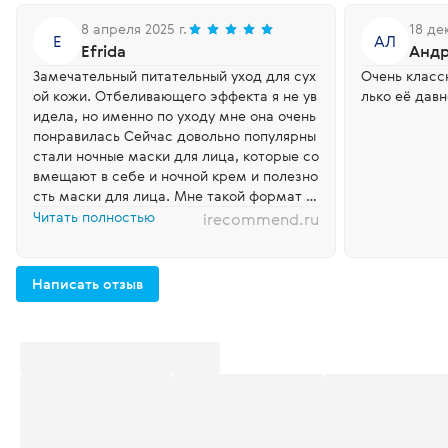
8 апреля 2025 г.
18 де
E
АЛ
Efrida
Андр
Замечательный питательный уход для сух
Очень класс
ой кожи. Отбеливающего эффекта я не ув
лько её давн
идела, но именно по уходу мне она очень
понравилась Сейчас довольно популярны
стали ночные маски для лица, которые со
вмещают в себе и ночной крем и полезно
сть маски для лица. Мне такой формат т
оже нравится, поэтому я регулярно покуп
Читать полностью
irecommend.ru
аю себе такой уход и в этом отзыве расс
кажу о маске, которая досталась мне в н
аборе рандомно - отбеливающая маска
Написать отзыв
для лица с ниацинамидом и альфа-арбут
ином от марки Siberian Wellness. Пер...