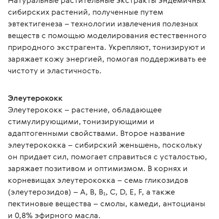
Натуральные растительные экстракты эндемичных 
сибирских растений, полученные путем 
эвтектигенеза – технологии извлечения полезных 
веществ с помощью моделирования естественного 
природного экстрагента. Укрепляют, тонизируют и 
заряжает кожу энергией, помогая поддерживать ее 
чистоту и эластичность.
Элеутерококк
Элеутерококк – растение, обладающее 
стимулирующими, тонизирующими и 
адаптогенными свойствами. Второе название 
элеутерококка – сибирский женьшень, поскольку 
он придает сил, помогает справиться с усталостью, 
заряжает позитивом и оптимизмом. В корнях и 
корневищах элеутерококка – семь гликозидов 
(элеутерозидов) – А, В, B₁, С, D, E, F, а также 
пектиновые вещества – смолы, камеди, антоцианы 
и 0,8% эфирного масла.