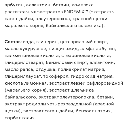
арбутин, аллантоин, бетаин, комплекс 
растительных экстрактов ENDEMIX™ (экстракты 
саган-дайли, элеутерококка, красной щетки, 
маральего корня, байкальского шлемника).
Состав:
 вода, глицерин, цетеариловый спирт, 
масло кукурузное, ниацинамид, альфа-арбутин, 
пальмитиновая кислота, стеариновая кислота, 
глицерилстеарат, бензиловый спирт, аллантоин, 
масло рапса, отдушка, полиакрилат натрия, 
глицериллаурат, токоферол, гидроксид натрия, 
кислота лимонная, экстракт левзеи сафлоровидной 
(маральего корня), экстракт шлемника 
байкальского, экстракт элеутерококка, бетаин, 
экстракт родиолы четырехраздельной (красной 
щетки), экстракт саган-дайли, бензоат натрия, 
сорбат калия.