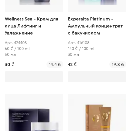
Wellness Sea - Крем для
Experalta Platinum -
лица Лифтинг и
Ампульный концентрат
Увлажнение
с бакучиолом
Арт. 424405
Арт. 416108
60 ₾ / 100 ml
140 ₾ / 100 ml
50 мл
30 мл
30 ₾
14.4 б
42 ₾
19.8 б