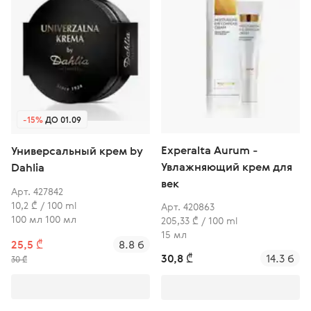
-15%
ДО 01.09
Experalta Aurum -
Универсальный крем by
Увлажняющий крем для
Dahlia
век
Арт. 427842
10,2 ₾ / 100 ml
Арт. 420863
100 мл 100 мл
205,33 ₾ / 100 ml
15 мл
25,5 ₾
8.8 б
30,8 ₾
14.3 б
30 ₾