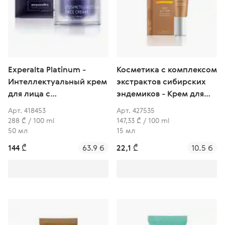
Experalta Platinum -
Косметика с комплексом
Интеллектуальный крем
экстрактов сибирских
для лица с
эндемиков - Крем для
растительными
век с омега-кислотами и
Арт. 418453
Арт. 427535
пептидами
бета-каротином
288 ₾ / 100 ml
147,33 ₾ / 100 ml
50 мл
15 мл
144 ₾
63.9 б
22,1 ₾
10.5 б