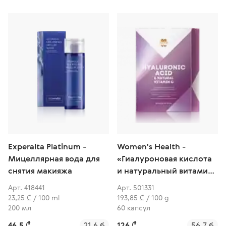
Experalta Platinum -
Women's Health -
Мицеллярная вода для
«Гиалуроновая кислота
снятия макияжа
и натуральный витамин
С»
Арт. 418441
Арт. 501331
23,25 ₾ / 100 ml
193,85 ₾ / 100 g
200 мл
60 капсул
46,5 ₾
21.6 б
126 ₾
56.7 б