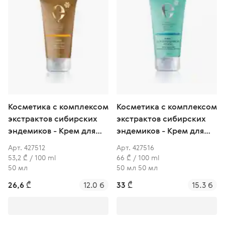
Косметика с комплексом
Косметика с комплексом
экстрактов сибирских
экстрактов сибирских
эндемиков - Крем для
эндемиков - Крем для
лица с омега-кислотами
проблемной кожи
Арт. 427512
Арт. 427516
и бета-каротином
53,2 ₾ / 100 ml
66 ₾ / 100 ml
50 мл
50 мл 50 мл
26,6 ₾
12.0 б
33 ₾
15.3 б