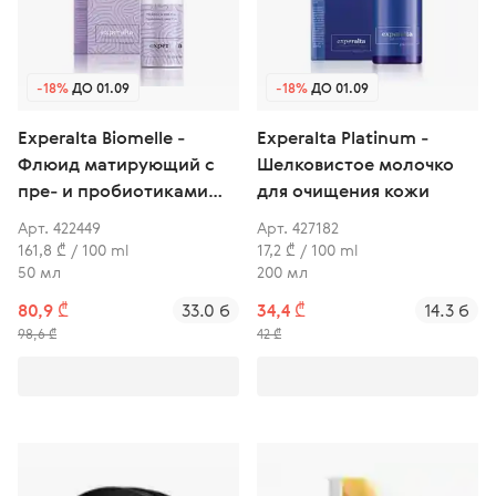
-18%
ДО 01.09
-18%
ДО 01.09
Experalta Biomelle -
Experalta Platinum -
Флюид матирующий с
Шелковистое молочко
пре- и пробиотиками
для очищения кожи
для лица
Арт. 422449
Арт. 427182
161,8 ₾ / 100 ml
17,2 ₾ / 100 ml
50 мл
200 мл
80,9 ₾
33.0 б
34,4 ₾
14.3 б
98,6 ₾
42 ₾