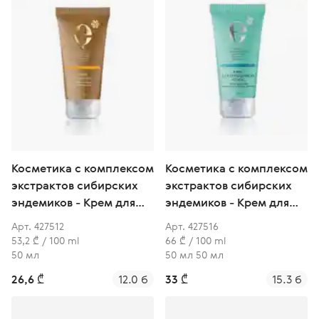
Косметика с комплексом
Косметика с комплексом
экстрактов сибирских
экстрактов сибирских
эндемиков - Крем для
эндемиков - Крем для
лица с омега-кислотами
проблемной кожи
Арт. 427512
Арт. 427516
и бета-каротином
53,2 ₾ / 100 ml
66 ₾ / 100 ml
50 мл
50 мл 50 мл
26,6 ₾
12.0 б
33 ₾
15.3 б