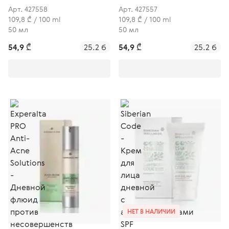
c фитоэстрогенами
дневной с
Арт. 427558
Арт. 427557
фитоэстрогенами
109,8 ₾ / 100 ml
109,8 ₾ / 100 ml
50 мл
50 мл
54,9 ₾
25.2 б
54,9 ₾
25.2 б
НЕТ В НАЛИЧИИ