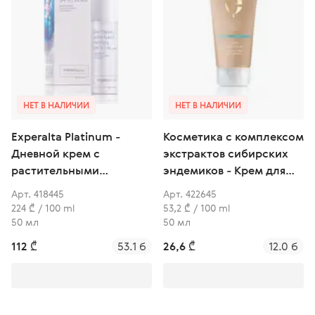
НЕТ В НАЛИЧИИ
НЕТ В НАЛИЧИИ
Experalta Platinum -
Косметика с комплексом
Дневной крем с
экстрактов сибирских
растительными
эндемиков - Крем для
пептидами
лица с омега-кислотами
Арт. 418445
Арт. 422645
224 ₾ / 100 ml
53,2 ₾ / 100 ml
50 мл
50 мл
112 ₾
53.1 б
26,6 ₾
12.0 б