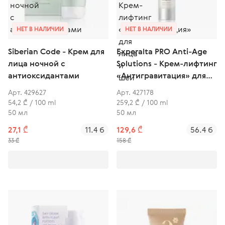
НЕТ В НАЛИЧИИ
НЕТ В НАЛИЧИИ
Siberian Code - Крем для
Experalta PRO Anti-Age
лица ночной с
Solutions - Крем-лифтинг
антиоксидантами
«Антигравитация» для
лица и шеи
Арт. 429627
Арт. 427178
54,2 ₾ / 100 ml
259,2 ₾ / 100 ml
50 мл
50 мл
27,1 ₾
11.4 б
129,6 ₾
56.4 б
33 ₾
158 ₾