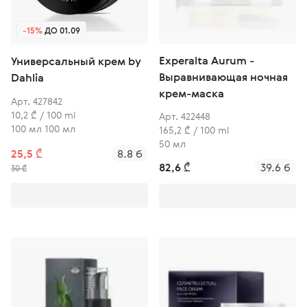
-15%
ДО 01.09
Experalta Aurum -
Универсальный крем by
Выравнивающая ночная
Dahlia
крем-маска
Арт. 427842
10,2 ₾ / 100 ml
Арт. 422448
100 мл 100 мл
165,2 ₾ / 100 ml
50 мл
25,5 ₾
8.8 б
82,6 ₾
39.6 б
30 ₾