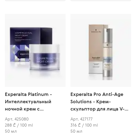
Experalta Platinum -
Experalta Pro Anti-Age
Интеллектуальный
Solutions - Крем-
ночной крем с
скульптор для лица V-
мелатонином
shape
Арт. 425080
Арт. 427177
288 ₾ / 100 ml
316 ₾ / 100 ml
50 мл
50 мл