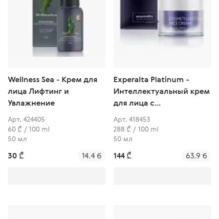
Wellness Sea - Крем для
Experalta Platinum -
лица Лифтинг и
Интеллектуальный крем
Увлажнение
для лица с
растительными
Арт. 424405
Арт. 418453
пептидами
60 ₾ / 100 ml
288 ₾ / 100 ml
50 мл
50 мл
30 ₾
14.4 б
144 ₾
63.9 б