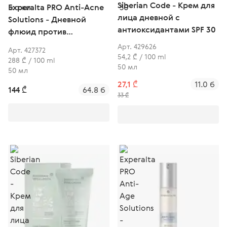
Siberian Code - Крем для
Experalta PRO Anti-Acne
лица дневной с
Solutions - Дневной
антиоксидантами SPF 30
флюид против
несовершенств кожи
Арт. 429626
Арт. 427372
54,2 ₾ / 100 ml
288 ₾ / 100 ml
50 мл
50 мл
27,1 ₾
11.0 б
144 ₾
64.8 б
33 ₾