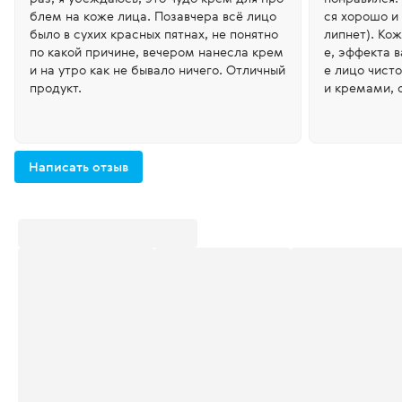
блем на коже лица. Позавчера всё лицо
ся хорошо и
было в сухих красных пятнах, не понятно
липнет). Кож
по какой причине, вечером нанесла крем
е, эффекта в
и на утро как не бывало ничего. Отличный
е лицо чист
продукт.
и кремами, 
снение и пр
ньше, за 2 
Написать отзыв