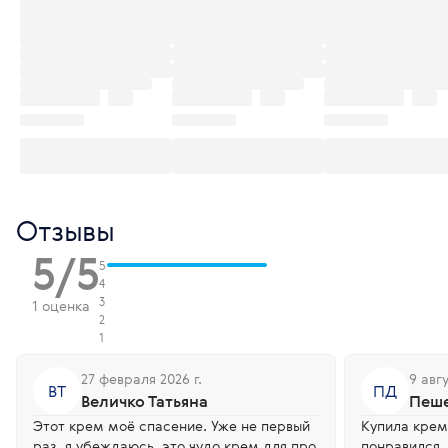
Отзывы
5/5
5
4
3
1 оценка
2
1
27 февраля 2026 г.
9 авгу
ВТ
ПД
Величко Татьяна
Пеше
Этот крем моё спасение. Уже не первый
Купила крем
раз, я убеждаюсь, это чудо крем для про
понравился.