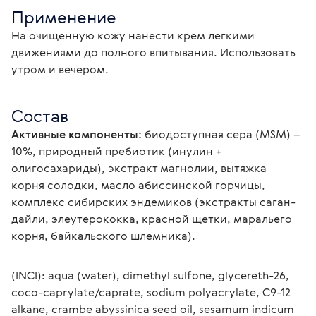
Применение
На очищенную кожу нанести крем легкими 
движениями до полного впитывания. Использовать 
утром и вечером.
Состав
Активные компоненты:
 биодоступная сера (MSM) – 
10%, природный пребиотик (инулин + 
олигосахариды), экстракт магнолии, вытяжка 
корня солодки, масло абиссинской горчицы, 
комплекс сибирских эндемиков (экстракты саган-
дайли, элеутерококка, красной щетки, маральего 
корня, байкальского шлемника).
(INCI): aqua (water), dimethyl sulfone, glycereth-26, 
coco-caprylate/caprate, sodium polyacrylate, C9-12 
alkane, crambe abyssinica seed oil, sesamum indicum 