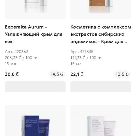
Experalta Aurum -
Косметика с комплексом
Увлажняющий крем для
экстрактов сибирских
век
эндемиков - Крем для
век с омега-кислотами и
Арт. 420863
Арт. 427535
бета-каротином
205,33 ₾ / 100 ml
147,33 ₾ / 100 ml
15 мл
15 мл
30,8 ₾
14.3 б
22,1 ₾
10.5 б