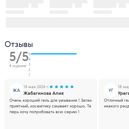
Отзывы
5/5
5
4
3
4 оценки
2
1
14 мая 2026 г.
18 ма
ЖА
УГ
Жабагинова Алия
Ураг
Очень хороший гель для умывания ! Запах
Отличный гел
приятный, косметику смывает хорошо. Те
икакого раз
перь хочу попробовать всю серию !