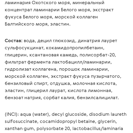
ламинария Охотского моря, минеральный 
концентрат ламинарии Белого моря, экстракт 
фукуса Белого моря, морской коллаген 
Балтийского моря, эластин.
Состав:
 вода, децил глюкозид, динатрия лаурет 
сульфосукцинат, кокамидопропилбетаин, 
глицерин, ксантановая камедь, полисорбат-20, 
фильтрат фермента лактобацилл/ламинарии, 
гидролизат коллагена, порошок ламинарии, 
морской коллаген, экстракт фукуса пузырчатого, 
бензиловый спирт, отдушка, молочная кислота, 
эластин, глицерил лаурат, кислота лимонная, 
бензоат натрия, сорбат калия, бензилсалицилат.
(INCI): aqua (water), decyl glucoside, disodium laureth 
sulfosuccinate, cocamidopropyl betaine, glycerin, 
xanthan gum, polysorbate 20, lactobacillus/laminaria 