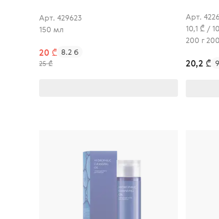
Арт. 422
Арт. 429623
10,1 ₾ / 
150 мл
200 г 20
20 ₾
8.2 б
20,2 ₾
9
25 ₾