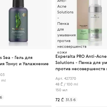
Experalta PRO Anti-Acne
s Sea - Гель для
Solutions - Пенка для у
ия Тонус и Увлажнение
против несовершенств
403
Арт. 427370
0 ml
48 ₾ / 100 ml
150 мл
 б
72 ₾
31.5 б