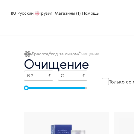
RU
Русский
Грузия
Магазины (1)
Помощь
Красота
Уход за лицом
Очищение
Очищение
₾
-
₾
Только со