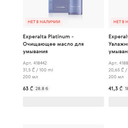
НЕТ В НАЛИЧИИ
НЕТ В
Experalta Platinum -
Experal
Очищающее масло для
Увлажн
умывания
умыван
Арт. 418442
Арт. 418
31,5 ₾ / 100 ml
20,65 ₾ /
200 мл
200 мл
63 ₾
41,3 ₾
28.8 б
1