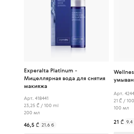
Experalta Platinum -
Wellnes
Мицеллярная вода для снятия
умыван
макияжа
Арт. 424
Арт. 418441
21 ₾ / 10
23,25 ₾ / 100 ml
100 мл
200 мл
21 ₾
9.4
46,5 ₾
21.6 б