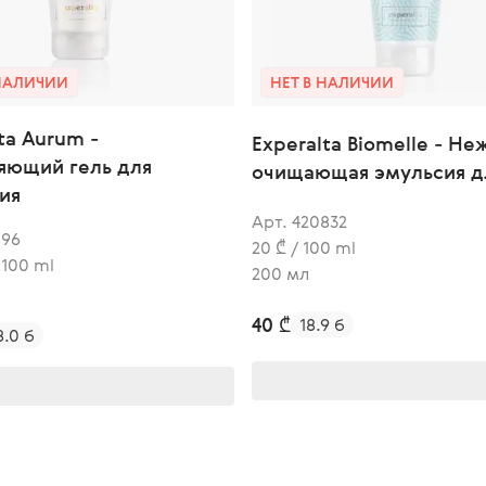
 НАЛИЧИИ
НЕТ В НАЛИЧИИ
ta Aurum -
Experalta Biomelle - Не
яющий гель для
очищающая эмульсия д
ия
Арт. 420832
896
20 ₾ / 100 ml
 100 ml
200 мл
40 ₾
18.9 б
8.0 б