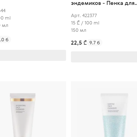
эндемиков - Пенка для
умывания увлажняющая
644
Арт. 422377
100 ml
15 ₾ / 100 ml
0 мл
150 мл
.0 б
22,5 ₾
9.7 б