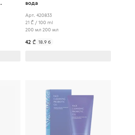
вода
Арт. 420833
21 ₾ / 100 ml
200 мл 200 мл
42 ₾
18.9 б