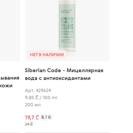
НЕТ В НАЛИЧИИ
Siberian Code - Мицеллярная
мывания
вода с антиоксидантами
 кожи
Арт. 429624
9,85 ₾ / 100 ml
200 мл
19,7 ₾
8.1 б
24 ₾