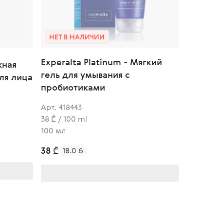
НЕТ В НАЛИЧИИ
Experalta Platinum - Мягкий
жная
гель для умывания с
ля лица
пробиотиками
Арт. 418443
38 ₾ / 100 ml
100 мл
38 ₾
18.0 б