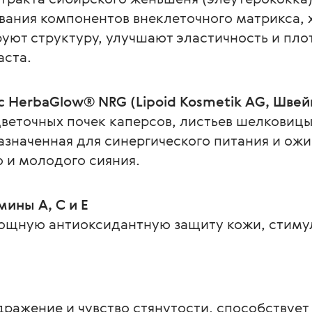
ания компонентов внеклеточного матрикса, х
уют структуру, улучшают эластичность и пло
аста.
 HerbaGlow® NRG (Lipoid Kosmetik AG, Швей
веточных почек каперсов, листьев шелковицы
азначенная для синергического питания и ожи
 и молодого сияния.
ины А, С и Е
ощную антиоксидантную защиту кожи, стиму
дражение и чувство стянутости, способствует