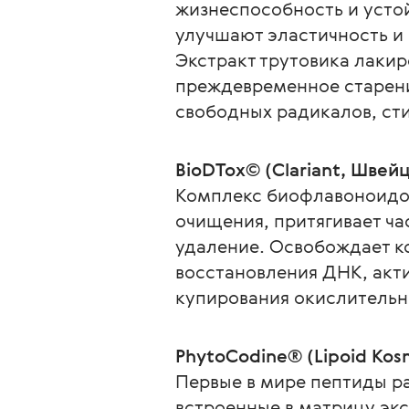
жизнеспособность и усто
улучшают эластичность и
Экстракт трутовика лаки
преждевременное старение
свободных радикалов, ст
BioDTox© (Clariant, Швей
Комплекс биофлавоноидов
очищения, притягивает ча
удаление. Освобождает ко
восстановления ДНК, акт
купирования окислительн
PhytoCodine® (Lipoid Kos
Первые в мире пептиды р
встроенные в матрицу эк