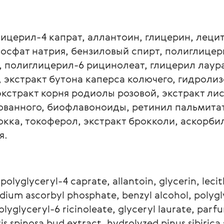
ицерил-4 капрат, аллантоин, глицерин, лецит
фосфат натрия, бензиловый спирт, полиглицери
 полиглицерил-6 рицинолеат, глицерил лаура
, экстракт бутона каперса колючего, гидроли
экстракт корня родиолы розовой, экстракт ли
ованного, биофлавоноиды, ретинил пальмитат
окка, токоферол, экстракт брокколи, аскорби
я.
olyglyceryl-4 caprate, allantoin, glycerin, lecith
odium ascorbyl phosphate, benzyl alcohol, polygl
olyglyceryl-6 ricinoleate, glyceryl laurate, parf
s spinosa bud extract, hydrolyzed pinus sibirica 