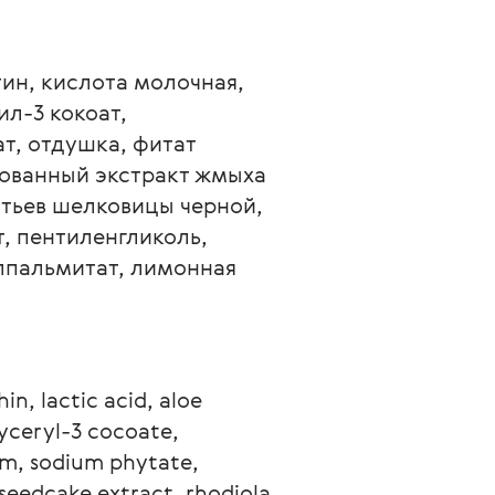
ин, кислота молочная, 
л-3 кокоат, 
т, отдушка, фитат 
зованный экстракт жмыха 
стьев шелковицы черной, 
, пентиленгликоль, 
лпальмитат, лимонная 
in, lactic acid, aloe 
yceryl-3 cocoate, 
um, sodium phytate, 
seedcake extract, rhodiola 