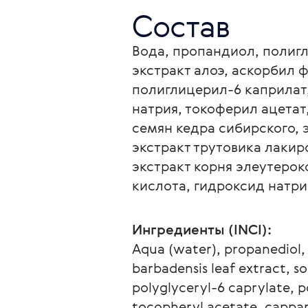
Состав
Вода, пропандиол, полигл
экстракт алоэ, аскорбил 
полиглицерил-6 каприлат,
натрия, токоферил ацетат
семян кедра сибирского, 
экстракт трутовика лакир
экстракт корня элеутерок
кислота, гидроксид натри
Ингредиенты (INCI):
Aqua (water), рropanediol, p
barbadensis leaf extract, s
polyglyceryl-6 caprylate, p
tocopheryl acetate, cappari