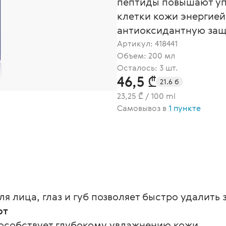
пептиды повышают уп
клетки кожи энергией
антиоксидантную защ
Артикул:
418441
Объем: 200 мл
Осталось: 3 шт.
46,5 ₾
21.6 б
23,25 ₾ / 100 ml
Самовывоз в
1 пункте
я лица, глаз и губ позволяет быстро удалить 
рт
особствует глубокому увлажнению кожи.