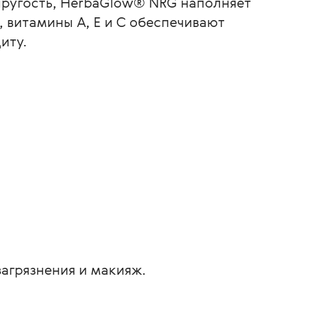
ругость, HerbaGlow® NRG наполняет
, витамины А, Е и С обеспечивают
иту.
загрязнения и макияж.