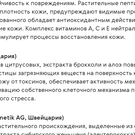
йчивость к повреждениям. Растительные пепт
 плотность кожи, предупреждают видимые про
рованного обладает антиоксидантным действ
 кожи. Комплекс витаминов А, С и Е нейтрал
имулирует процессы восстановления кожи.
цария)
 цитрусовых, экстракта брокколи и алоэ по
стицы загрязняющих веществ на поверхность к
жу от токсинов, обеспечивает активность ме
ивацию собственного клеточного механизма п
ого стресса.
metik AG, Швейцария)
астительного происхождения, выделенные из 
стракта сибирского женьшеня (элеутерококка