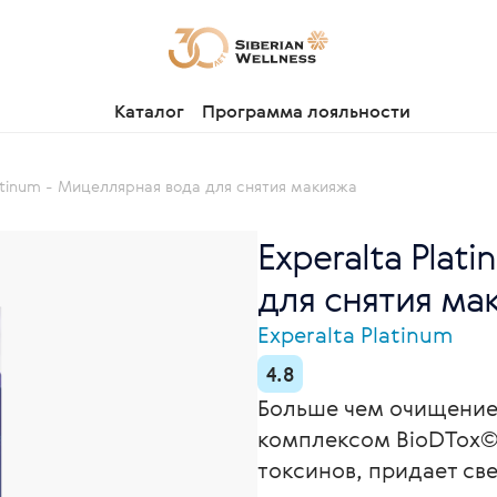
Каталог
Программа лояльности
latinum - Мицеллярная вода для снятия макияжа
Experalta Plat
для снятия ма
Experalta Platinum
4.8
Больше чем очищение
комплексом BioDTox© 
токсинов, придает св