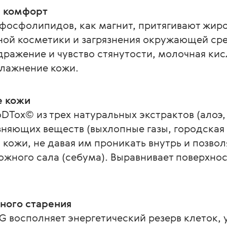
и комфорт
фосфолипидов, как магнит, притягивают жир
ой косметики и загрязнения окружающей сре
дражение и чувство стянутости, молочная кисл
влажнение кожи.
е кожи
DTox© из трех натуральных экстрактов (алоэ,
зняющих веществ (выхлопные газы, городская 
кожи, не давая им проникать внутрь и позволя
жного сала (себума). Выравнивает поверхнос
ного старения
восполняет энергетический резерв клеток, у