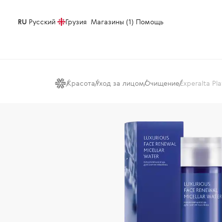
RU
Русский
Грузия
Магазины (1)
Помощь
Красота
Уход за лицом
Очищение
Experalta P