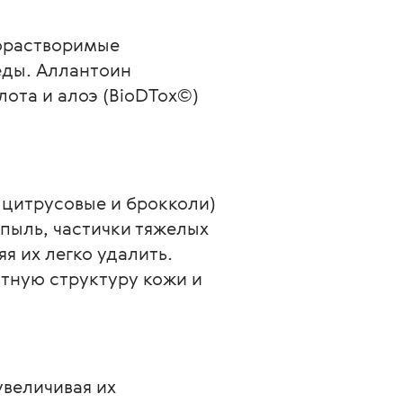
орастворимые 
ды. Аллантоин 
ота и алоэ (BioDTox©) 
 цитрусовые и брокколи) 
пыль, частички тяжелых 
я их легко удалить. 
тную структуру кожи и 
величивая их 