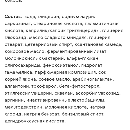
кокоса.
Состав:
  вода, глицерин, содиум лаурил 
саркозинат, стеариновая кислота, пальмитиновая 
кислота, каприлик/каприк триглицериды, глицерил 
глюкозид, масло сладкого миндаля, глицерил 
стеарат, цетеариловый спирт, ксантановая камедь, 
кокосовое масло, ферментированный лизат 
молочнокислых бактерий, альфа-глюкан 
олигосахариды, феноксиэтанол, гидролат 
гамамелиса, парфюмерная композиция, сок 
корней якона, соевое масло, арабиногалактан, 
аллантоин, токоферол, бета-фитостерол, 
этилгексилглицерин, сквалан, аскорбилглюкозид, 
аргинин, инактивированные лактобациллы, 
мальтодекстрин, молочная кислота, натрия 
хлорид, натрия бензоат, бензиловый спирт, 
дегидроуксусная кислота.