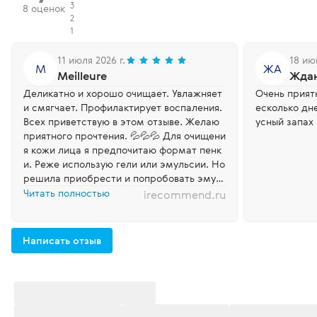
3
8 оценок
2
1
11 июля 2026 г.
18 ию
M
ЖА
Meilleure
Ждан
Деликатно и хорошо очищает. Увлажняет
Очень прият
и смягчает. Профилактирует воспаления.
есколько дне
Всех приветствую в этом отзыве. Желаю
усный запах 
приятного прочтения. 💦💦💦 Для очищени
я кожи лица я предпочитаю формат пенк
и. Реже использую гели или эмульсии. Но
решила приобрести и попробовать эмул
ьсию для лица от компании Siberian Welln
Читать полностью
irecommend.ru
ess под названием Нежная очищающая э
мульсия для лица. Нежная очищающая э
мульсия для лица Относится эта эмульси
Написать отзыв
я к серии Experalta Biomelle. Купила я ее с
ебе по артикулу 420832 на сайт...