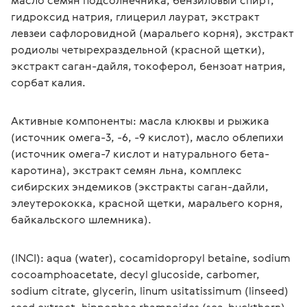
масло семян подсолнечника, бензиловый спирт, 
гидроксид натрия, глицерил лаурат, экстракт 
левзеи сафлоровидной (маральего корня), экстракт 
родиолы четырехраздельной (красной щетки), 
экстракт саган-дайля, токоферол, бензоат натрия, 
сорбат калия. 
Активные компоненты: масла клюквы и рыжика 
(источник омега-3, -6, -9 кислот), масло облепихи 
(источник омега-7 кислот и натурального бета-
каротина), экстракт семян льна, комплекс 
сибирских эндемиков (экстракты саган-дайли, 
элеутерококка, красной щетки, маральего корня, 
байкальского шлемника).
(INCI): aqua (water), cocamidopropyl betaine, sodium 
cocoamphoacetate, decyl glucoside, carbomer, 
sodium citrate, glycerin, linum usitatissimum (linseed) 