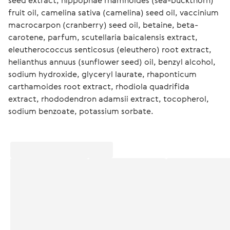
seed extract, hippophae rhamnoides (sea-buckthorn) 
fruit oil, camelina sativa (camelina) seed oil, vaccinium 
macrocarpon (cranberry) seed oil, betaine, beta-
carotene, parfum, scutellaria baicalensis extract, 
eleutherococcus senticosus (eleuthero) root extract, 
helianthus annuus (sunflower seed) oil, benzyl alcohol, 
sodium hydroxide, glyceryl laurate, rhaponticum 
carthamoides root extract, rhodiola quadrifida 
extract, rhododendron adamsii extract, tocopherol, 
sodium benzoate, potassium sorbate.