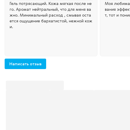
Гель потрясающий. Кожа мягкая после не
Моя любимая
го. Аромат нейтральный, что для меня ва
вания эффект
жно. Минимальный расход , смывая оста
т, тот и пон
ется ощущение бархатистой, нежной кож
и.
Написать отзыв