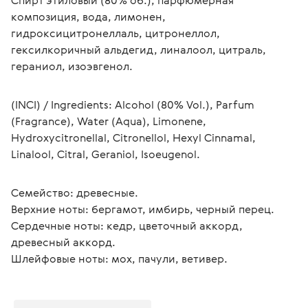
Cпирт этиловый (80% об.), парфюмерная 
композиция, вода, лимонен, 
гидроксицитронеллаль, цитронеллол, 
гексилкоричный альдегид, линалоол, цитраль, 
гераниол, изоэвгенол.
(INCI) / Ingredients: Alcohol (80% Vol.), Parfum 
(Fragrance), Water (Aqua), Limonene, 
Hydroxycitronellal, Citronellol, Hexyl Cinnamal, 
Linalool, Citral, Geraniol, Isoeugenol.
Семейство: древесные.
Верхние ноты: бергамот, имбирь, черный перец.
Сердечные ноты: кедр, цветочный аккорд, 
древесный аккорд.
Шлейфовые ноты: мох, пачули, ветивер.