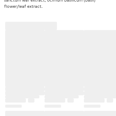
sanctum leaf extract, ocimum basilicum (basil) 
flower/leaf extract.