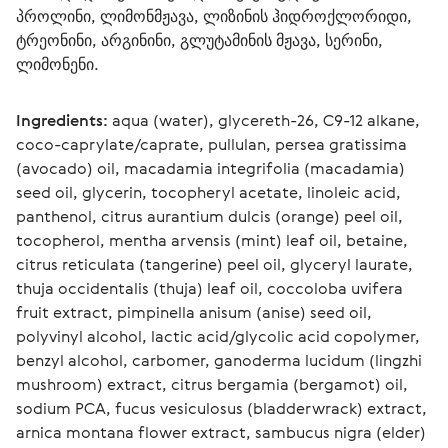
პროლინი, ლიმონმჟავა, ლიზინის ჰიდროქლორიდი, 
ტრეონინი, არგინინი, გლუტამინის მჟავა, სერინი, 
ლიმონენი.
Ingredients:
 aqua (water), glycereth-26, C9-12 alkane, 
coco-caprylate/caprate, pullulan, persea gratissima 
(avocado) oil, macadamia integrifolia (macadamia) 
seed oil, glycerin, tocopheryl acetate, linoleic acid, 
panthenol, citrus aurantium dulcis (orange) peel oil, 
tocopherol, mentha arvensis (mint) leaf oil, betaine, 
citrus reticulata (tangerine) peel oil, glyceryl laurate, 
thuja occidentalis (thuja) leaf oil, coccoloba uvifera 
fruit extract, pimpinella anisum (anise) seed oil, 
polyvinyl alcohol, lactic acid/glycolic acid copolymer, 
benzyl alcohol, carbomer, ganoderma lucidum (lingzhi 
mushroom) extract, citrus bergamia (bergamot) oil, 
sodium PCA, fucus vesiculosus (bladderwrack) extract, 
arnica montana flower extract, sambucus nigra (elder) 