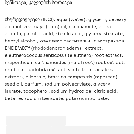
ბენზოატი, კალიუმის სორბატი.
ინგრედიენტები (INCI): aqua (water), glycerin, cetearyl 
alcohol, zea mays (corn) oil, niacinamide, alpha-
arbutin, palmitic acid, stearic acid, glyceryl stearate, 
benzyl alcohol, комплекс растительных экстрактов 
ENDEMIX™ (rhododendron adamsii extract, 
eleutherococcus senticosus (eleuthero) root extract, 
rhaponticum carthamoides (maral root) root extract, 
rhodiola quadrifida extract, scutellaria baicalensis 
extract), allantoin, brassica campestris (rapeseed) 
seed oil, parfum, sodium polyacrylate, glyceryl 
laurate, tocopherol, sodium hydroxide, citric acid, 
betaine, sodium benzoate, potassium sorbate.