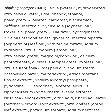
 ინგრედიენტები (INCI): 
 aqua (water)*, hydrogenated 
ethylhexyl olivate*, urea, phenoxyethanol, 
polyglyceryl-6 oleate*, carbomer, niacinamide, 
caffeine, menthol*, glycine soja (soybean) oil*, 
troxerutin, polyglyceryl-10 laurate*, hydrogenated 
olive oil unsaponifiables*, glycerin*, mentha piperita 
(peppermint) leaf oil*, sorbitan palmitate, sodium 
hydroxide, citrus limonum (lemon) oil*, 
ethylhexylglycerin, magnolol/honokiol*, calcium 
pantothenate, cupressus sempervirens (cypress) oil*, 
citrus aurantifolia (lime) peel oil*, sodium starch 
octenylsuccinate*, maltodextrin*, arnica montana 
flower extract*, sodium ascorbyl phosphate, 
pyridoxine HCl, tocopheryl acetate, aesculus 
hippocastanum (horse chestnut) seed extract*, 
hirudinea (leech) extract*, citric acid, ruscus aculeatus 
(butcher's-broom) root extract*, vitis vinifera (grape) 
leaf extract*, potassium sorbate, sodium benzoate, 