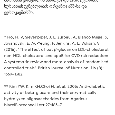
ხარისხის კონტოლის მართვა) და EFSA (ევროპის 
სურსათის უვნებლობის ორგანო) აშშ-სა და 
ევროკავშირში.
* Ho, H. V; Sievenpiper, J. L; Zurbau, A; Blanco Mejia, S; 
Jovanovski, E; Au-Yeung, F; Jenkins, A. L; Vuksan, V 
(2016). "The effect of oat β-glucan on LDL-cholesterol, 
non-HDL-cholesterol and apoB for CVD risk reduction: 
A systematic review and meta-analysis of randomised-
controlled trials". British Journal of Nutrition. 116 (8): 
1369–1382.
** Kim YW, Kim KH,Choi HJ,et al. 2005; Anti-diabetic 
activity of beta-glucans and their enzymatically 
hydrolyzed oligosaccharides from Agaricus 
blazeiBiotechnol Lett 27:483–7. 